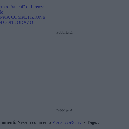
emio Franchi” di Firenze
le
OPPIA COMPETIZIONE
te del CONDORAZO
--- Pubblicità ---
--- Pubblicità ---
mmenti
: Nessun commento
Visualizza/Scrivi
•
Tags
: .