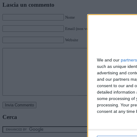
Lascia un commento
Nome
Email (non verrà pubblicata)
Website
We and our
partners
such as unique ident
advertising and con
and our partners may
consent to our and o
detailed information
some processing of y
processing. Your pre
consent at any time b
Cerca