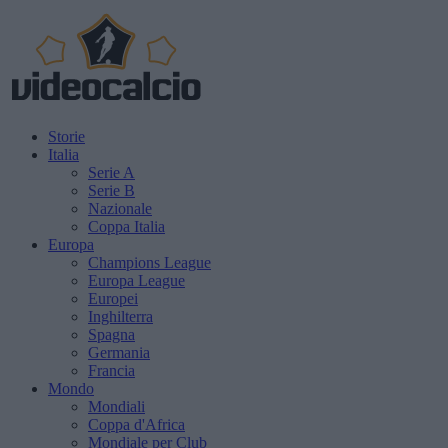
Storie
Italia
Serie A
Serie B
Nazionale
Coppa Italia
Europa
Champions League
Europa League
Europei
Inghilterra
Spagna
Germania
Francia
Mondo
Mondiali
Coppa d'Africa
Mondiale per Club