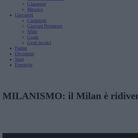
Giappone
Messico
Giocatori
Campioni
Giovani Promesse
Sfide
Goals
Gesti tecnici
Partite
Divertenti
Spot
Freestyle
MILANISMO: il Milan è ridiven