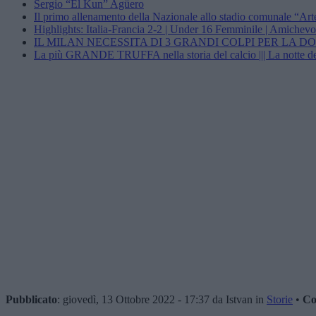
Sergio “El Kun” Agüero
Il primo allenamento della Nazionale allo stadio comunale “Art
Highlights: Italia-Francia 2-2 | Under 16 Femminile | Amichevo
IL MILAN NECESSITA DI 3 GRANDI COLPI PER LA D
La più GRANDE TRUFFA nella storia del calcio ||| La not
Pubblicato
: giovedì, 13 Ottobre 2022 - 17:37 da Istvan in
Storie
•
Co