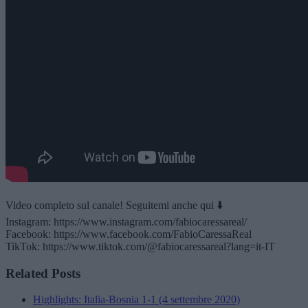
Video completo sul canale! Seguitemi anche qui ⬇️
Instagram: https://www.instagram.com/fabiocaressareal/
Facebook: https://www.facebook.com/FabioCaressaReal
TikTok: https://www.tiktok.com/@fabiocaressareal?lang=it-IT
Related Posts
Highlights: Italia-Bosnia 1-1 (4 settembre 2020)