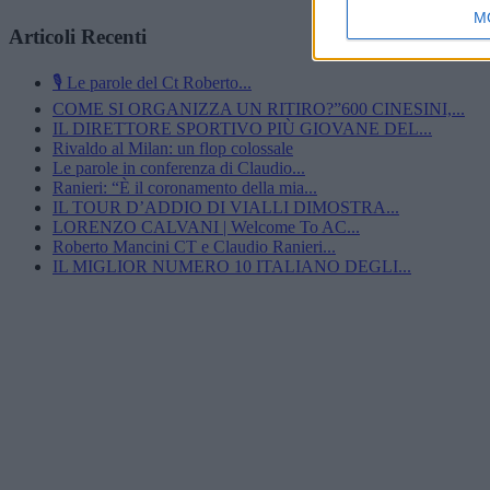
M
Articoli Recenti
🎙️ Le parole del Ct Roberto...
COME SI ORGANIZZA UN RITIRO?”600 CINESINI,...
IL DIRETTORE SPORTIVO PIÙ GIOVANE DEL...
Rivaldo al Milan: un flop colossale
Le parole in conferenza di Claudio...
Ranieri: “È il coronamento della mia...
IL TOUR D’ADDIO DI VIALLI DIMOSTRA...
LORENZO CALVANI | Welcome To AC...
Roberto Mancini CT e Claudio Ranieri...
IL MIGLIOR NUMERO 10 ITALIANO DEGLI...