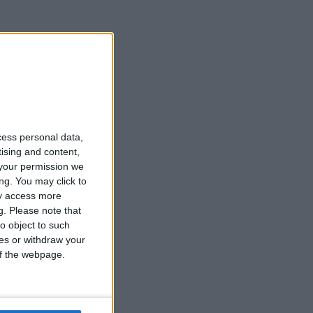
cess personal data,
tising and content,
your permission we
ng. You may click to
ay access more
g.
Please note that
o object to such
ces or withdraw your
 of the webpage.