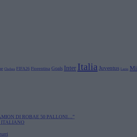
Italia
Inter
Mi
Juventus
Goals
ue
Fiorentina
FIFA26
Chelsea
Lazio
CAMION DI ROBAE 50 PALLONI…”
 ITALIANO
zurri