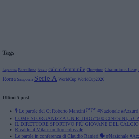
Tags
calcio femminile
Champions Leag
Barcellona
Champions
Brasile
Argentina
Serie A
Roma
WorldCup
WorldCup2026
Sampdoria
Ultimi 5 post
🎙️ Le parole del Ct Roberto Mancini 🇮🇹 #Nazionale #Azzurri
COME SI ORGANIZZA UN RITIRO?”600 CINESINI, 5 
IL DIRETTORE SPORTIVO PIÙ GIOVANE DEL CALCIO
Rivaldo al Milan: un flop colossale
Le parole in conferenza di Claudio Ranieri 🗣️ #Nazionale #Az