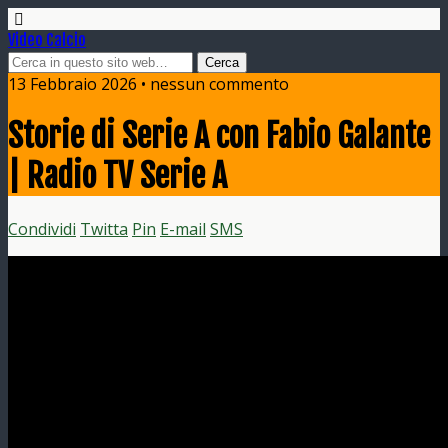
Video Calcio
13 Febbraio 2026 • nessun commento
Storie di Serie A con Fabio Galante
| Radio TV Serie A
Condividi
Twitta
Pin
E-mail
SMS