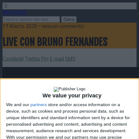
Video Calcio
17 Marzo 2020 • nessun commento
LIVE CON BRUNO FERNANDES
Condividi
Twitta
Pin
E-mail
SMS
We value your privacy
We and our
partners
store and/or access information on a
device, such as cookies and process personal data, such as
unique identifiers and standard information sent by a device for
personalised advertising and content, advertising and content
measurement, audience research and services development.
With your permission we and our partners may use precise