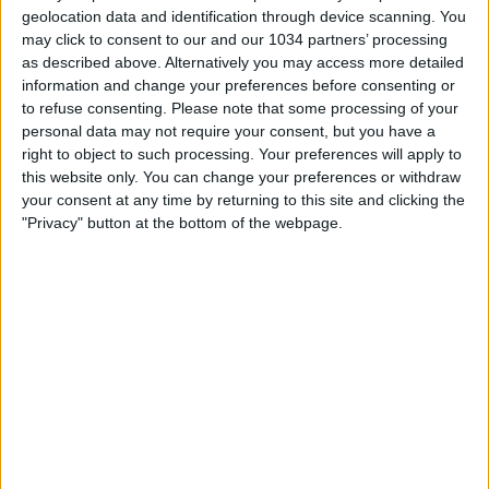
geolocation data and identification through device scanning. You
may click to consent to our and our 1034 partners’ processing
as described above. Alternatively you may access more detailed
information and change your preferences before consenting or
Dopo Marten de Roon anche Bruno Fernandes si
to refuse consenting.
Please note that some processing of your
racconta a Cronache di spogliatoio. Il giocatore del mese
personal data may not require your consent, but you have a
della Premier League ha scelto Cronache di spogliatoio
right to object to such processing. Your preferences will apply to
per raccontare il suo impatto con il Manchester United. Il
this website only. You can change your preferences or withdraw
suo rapporto con Cristiano Ronaldo, quello con
your consent at any time by returning to this site and clicking the
Giampaolo, i segreti delle sue punizioni svelati da Di
"Privacy" button at the bottom of the webpage.
Natale. Trovate tutto in questa intervista. Continuate a
seguirci. Non ci fermiamo!
#BrunoFernandes #Cronachedispogliatoio
Related Posts
Campionato uruguayano sospeso
Quagliarella: il nuovo Re di Napoli
Europa dolce amara per le italiane, CONTE rimarrà
senza panchina? ||| L’ascia raddoppia
El Clasico: 1-1 tra Real e Barça