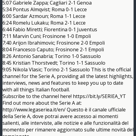
5:07 Gabriele Zappa; Cagliari 2-1 Genoa
5:34 Pontus Almqvist; Roma 0-1 Lecce
6:00 Sardar Azmoun; Roma 1-1 Lecce
6:24 Romelu Lukaku; Roma 2-1 Lecce
6:44 Fabio Miretti; Fiorentina 0-1 Juventus
7:11 Marvin Cuni; Frosinone 1-0 Empoli
7:40 Arijon Ibrahimovic; Frosinone 2-0 Empoli
8:04 Francesco Caputo; Frosinone 2-1 Empoli
8:26 Antonio Sanabria; Torino 1-0 Sassuolo
8:45 Kristian Thorstvedt; Torino 1-1 Sassuolo
9:05 Nikola Vlasic; Torino 2-1 Sassuolo This is the official
channel for the Serie A, providing all the latest highlights,
interviews, news and features to keep you up to date
with all things Italian football.
Subscribe to the channel here! https://bit.ly/SERIEA_YT
Find out more about the Serie A at:
http://www.legaseriea.it/en/ Questo è il canale ufficiale
della Serie A, dove potrai avere accesso ai momenti
salienti, alle interviste, alle notizie e alle funzionalità del
momento per rimanere aggiornato sulle ultime novità del