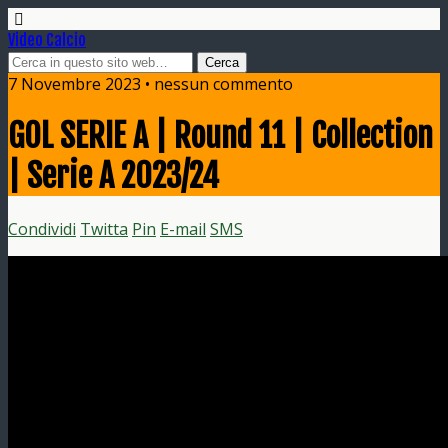
Video Calcio
7 Novembre 2023 • nessun commento
GOL SERIE A | Round 11 | Collection
| Serie A 2023/24
Condividi
Twitta
Pin
E-mail
SMS