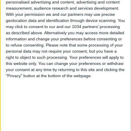
personalised advertising and content, advertising and content
measurement, audience research and services development.
With your permission we and our partners may use precise
geolocation data and identification through device scanning. You
may click to consent to our and our 1034 partners’ processing
as described above. Alternatively you may access more detailed
information and change your preferences before consenting or
to refuse consenting.
Please note that some processing of your
Il Capocannoniere del momento Ciro immobile e MVP del
personal data may not require your consent, but you have a
mese di Ottobre ha raccontato ai nostri microfoni della
right to object to such processing. Your preferences will apply to
sua ammirazione per Mihajlovic, di Inzaghi e della Lazio |
this website only. You can change your preferences or withdraw
Serie A This is the official channel for the Serie A,
your consent at any time by returning to this site and clicking the
providing all the latest highlights, interviews, news and
"Privacy" button at the bottom of the webpage.
features to keep you up to date with all things Italian
football.
Subscribe to the channel here! https://bit.ly/2OM2Eax
Find out more about the Serie A at:
http://www.legaseriea.it/en/ Questo è il canale ufficiale
della Serie A, dove potrai avere accesso ai momenti
salienti, alle interviste, alle notizie e alle funzionalità del
momento per rimanere aggiornato sulle ultime novità del