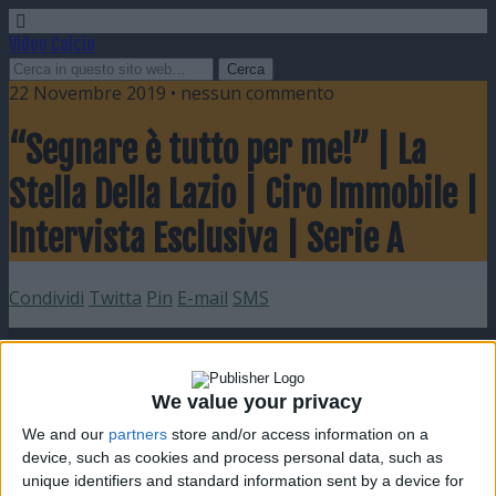
Video Calcio
22 Novembre 2019 • nessun commento
“Segnare è tutto per me!” | La
Stella Della Lazio | Ciro Immobile |
Intervista Esclusiva | Serie A
Condividi
Twitta
Pin
E-mail
SMS
We value your privacy
We and our
partners
store and/or access information on a
device, such as cookies and process personal data, such as
unique identifiers and standard information sent by a device for