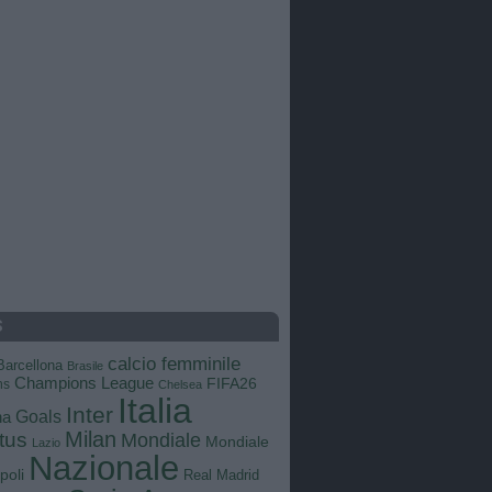
S
calcio femminile
Barcellona
Brasile
Champions League
FIFA26
ns
Chelsea
Italia
Inter
Goals
na
Milan
tus
Mondiale
Mondiale
Lazio
Nazionale
poli
Real Madrid