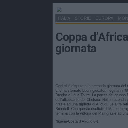
ITALIA
STORIE
EUROPA
MO
Coppa d’Afric
giornata
Oggi si è disputata la seconda giornata del 
che ha sfornato buoni giocatori negli anni
Drogba e i due Touré. La partita del gruppo B
dell’attaccante del Chelsea. Nella seconda p
grazie ad una tripletta di Alloudi. Le altre re
Brendell. Con questo risultato il Marocco rag
termina con la vittoria del Mali grazie ad un
Nigeria-Costa d’Avorio 0-1