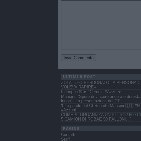
ULTIMI 5 POST
ZOLA: «HO PERDONATO LA PERSONA C
VOLEVA RAPIRE»
In loop 👀🎯⏮️ #Cernoia #Azzurre
Mancini: “Spero di vincere ancora e di resta
lungo” | La presentazione del CT
🎙️ Le parole del Ct Roberto Mancini 🇮🇹 #N
#Azzurri
COME SI ORGANIZZA UN RITIRO?”600 CI
5 CAMION DI ROBAE 50 PALLONI…”
PAGINE
Contatti
Staff