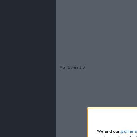
Mali-Benin 1-0
We and our
partners