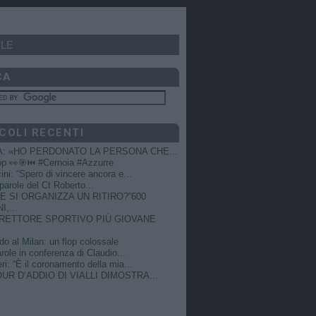
LE
CA
COLI RECENTI
A: «HO PERDONATO LA PERSONA CHE...
op 👀🎯⏮️ #Cernoia #Azzurre
ni: “Spero di vincere ancora e...
e parole del Ct Roberto...
 SI ORGANIZZA UN RITIRO?”600
I,...
DIRETTORE SPORTIVO PIÙ GIOVANE
do al Milan: un flop colossale
role in conferenza di Claudio...
ri: “È il coronamento della mia...
OUR D’ADDIO DI VIALLI DIMOSTRA...