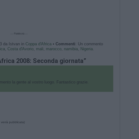
--- Pubblicità ---
33 da Istvan in
Coppa d'Africa
•
Commenti
: Un commento
ica
,
Costa d'Avorio
,
mali
,
marocco
,
namibia
,
Nigeria
.
frica 2008: Seconda giornata”
imento la gente al vostro luogo. Fantastico grazie.
 verrà pubblicata)