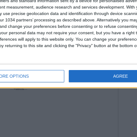
ifiers and standard information sent by a device for personalised adver
tent measurement, audience research and services development.
With 
 use precise geolocation data and identification through device scanni
ur 1034 partners’ processing as described above. Alternatively you m
 and change your preferences before consenting or to refuse consentin
our personal data may not require your consent, but you have a right t
ferences will apply to this website only. You can change your preferen
y returning to this site and clicking the "Privacy" button at the bottom
 a casa
ORE OPTIONS
AGREE
--- Pubblicità ---