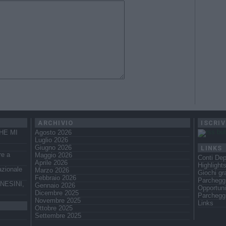
ARCHIVIO
ISCRIV
HE MI
Agosto 2026
Luglio 2026
LINKS
Giugno 2026
re a
Maggio 2026
Conti Dep
Aprile 2026
Highlight
azionale
Marzo 2026
Giochi gra
Febbraio 2026
Parcheggi
NESINI,
Gennaio 2026
Opportuni
Dicembre 2025
Parchegg
Novembre 2025
Links
Ottobre 2025
Settembre 2025