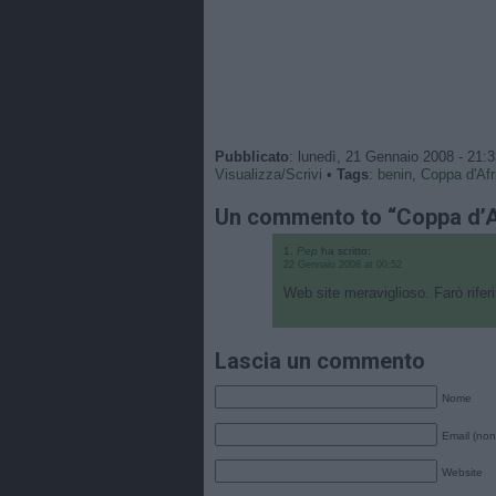
Pubblicato
: lunedì, 21 Gennaio 2008 - 21:
Visualizza/Scrivi
•
Tags
:
benin
,
Coppa d'Afr
Un commento to “Coppa d’A
Pep
ha scritto:
22 Gennaio 2008 at 00:52
Web site meraviglioso. Farò rifer
Lascia un commento
Nome
Email (non
Website