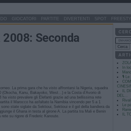
NDO
GIOCATORI
PARTITE
DIVERTENTI
SPOT
FREESTY
CER
a 2008: Seconda
ARTI
ZOL
In lo
Manci
🎙️ L
COME
CINESIN
torneo. La prima gara che ha visto affrontarsi la Nigeria, squadra
IL 
 ’90 (Okocha, Kanu, Bakayoko, West…) e la Costa d’Avorio di
DEL...
 ha visto prevalere gli Elefanti grazie ad una bellissima rete
Rival
artita il Marocco ha asfaltato la Namibia vincendo per 5 a 1
Le pa
ti sono state siglate da Sektioui, Sektioui e il gol della bandiera da
Ranie
giunge il Ghana in testa al girone A. La partita tra Mali e Benin
IL T
a rete su rigore di Frederic Kanoute.