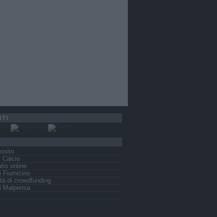
ITI
osito
s Calcio
tis online
 Fiumicino
tà di crowdfunding
i Malpensa