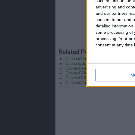
such as unique ident
advertising and con
and our partners may
consent to our and o
detailed information
some processing of y
processing. Your pre
consent at any time b
Related Posts
Coppa d’Africa: Decima giornata
Coppa dAfrica 2008: Sesta giornata
Coppa d’Africa: Eto’o e Drogba tornano
Coppa d’Africa: quarti di finale
M
Coppa d’Africa 2008: Nona giornata
Coppa d’Africa 2008: Quinta giornata