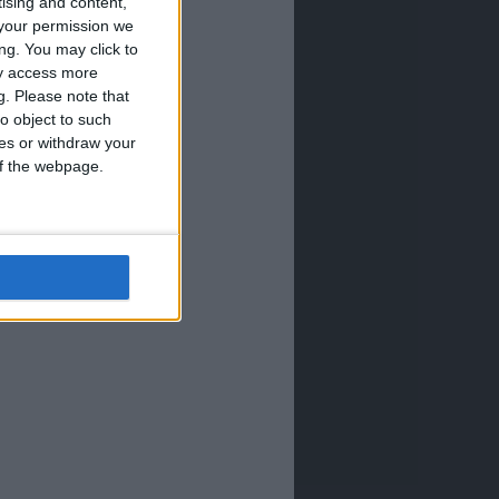
tising and content,
your permission we
ng. You may click to
ay access more
g.
Please note that
o object to such
ces or withdraw your
 of the webpage.