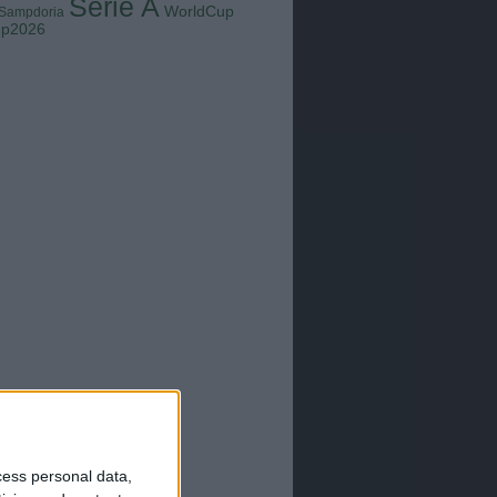
Serie A
WorldCup
Sampdoria
up2026
cess personal data,