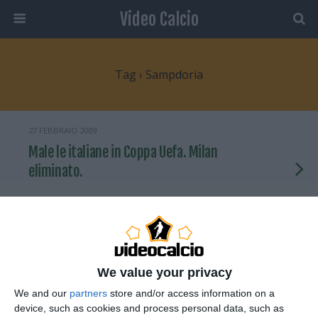
Video Calcio
Tag › Sampdoria
27 FEBBRAIO 2009
Male le italiane in Coppa Uefa. Milan
eliminato.
NESSUNA RISPOSTA
4 DICEMBRE 2008
Coppa Uefa: Udinese ok, brutta
We value your privacy
sconfitta per la Samp
We and our
partners
store and/or access information on a
device, such as cookies and process personal data, such as
NESSUNA RISPOSTA