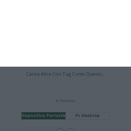
sconfitta per la Samp
NESSUNA RISPOSTA
6 APRILE 2008
32a giornata: mantiene le distanze
l’Inter, Fiore e Samp ok
NESSUNA RISPOSTA
Carica Altre Con Tag Come Questo…
Torna su
Dispositivo Portatile
Pc Desktop