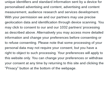
unique identifiers and standard information sent by a device for
personalised advertising and content, advertising and content
24 OTTOBRE 2008
measurement, audience research and services development.
Coppa UEFA: tre vittorie per le italiane
With your permission we and our partners may use precise
geolocation data and identification through device scanning. You
NESSUNA RISPOSTA
may click to consent to our and our 1032 partners’ processing
as described above. Alternatively you may access more detailed
information and change your preferences before consenting or
8 OTTOBRE 2008
to refuse consenting.
Please note that some processing of your
Sorteggio gironi Coppa UEFA
personal data may not require your consent, but you have a
right to object to such processing. Your preferences will apply to
1 RISPOSTA
this website only. You can change your preferences or withdraw
your consent at any time by returning to this site and clicking the
3 OTTOBRE 2008
"Privacy" button at the bottom of the webpage.
Coppa UEFA: solo il Napoli eliminato
NESSUNA RISPOSTA
19 SETTEMBRE 2008
Coppa UEFA: Milan, Napoli, Udinese e