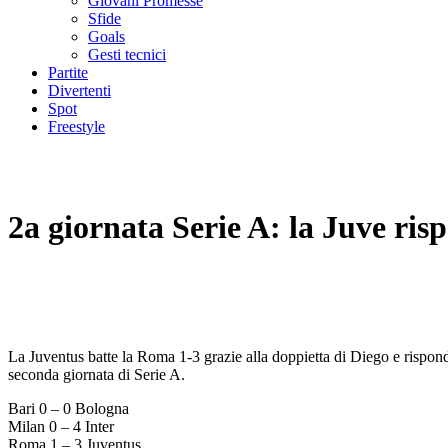
Giovani Promesse
Sfide
Goals
Gesti tecnici
Partite
Divertenti
Spot
Freestyle
2a giornata Serie A: la Juve ris
La Juventus batte la Roma 1-3 grazie alla doppietta di Diego e risponde 
seconda giornata di Serie A.
Bari 0 – 0 Bologna
Milan 0 – 4 Inter
Roma 1 – 3 Juventus