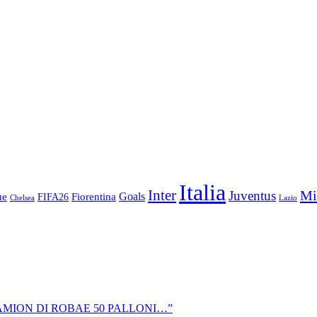
Italia
Inter
Mi
Juventus
Goals
ue
Fiorentina
FIFA26
Chelsea
Lazio
CAMION DI ROBAE 50 PALLONI…”