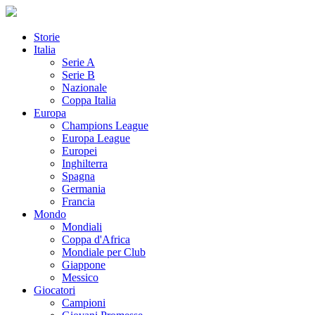
Storie
Italia
Serie A
Serie B
Nazionale
Coppa Italia
Europa
Champions League
Europa League
Europei
Inghilterra
Spagna
Germania
Francia
Mondo
Mondiali
Coppa d'Africa
Mondiale per Club
Giappone
Messico
Giocatori
Campioni