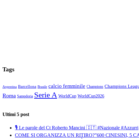
Tags
calcio femminile
Champions Leag
Barcellona
Champions
Brasile
Argentina
Serie A
Roma
WorldCup
WorldCup2026
Sampdoria
Ultimi 5 post
🎙️ Le parole del Ct Roberto Mancini 🇮🇹 #Nazionale #Azzurri
COME SI ORGANIZZA UN RITIRO?”600 CINESINI, 5 