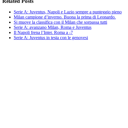
Related Posts
Serie A: Juventus, Napoli e Lazio sempre a punteggio pieno
Milan campione d’inverno. Buona la prima di Leonardo.
Si muove la classifica con il Milan che sorpassa tutti
Serie A: avanzano Milan, Roma e Juventus
Il Napoli frena l’Inter. Roma a -7
Serie A: Juventus in testa con le genovesi