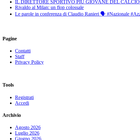
IL DIRETTORE SPORTIVO PIÙ GIOVANE DEL CALCIO
Rivaldo al Milan: un flop colossale
Le parole in conferenza di Claudio Ranieri 🗣️ #Nazionale #Az
Pagine
Contatti
Staff
Privacy Policy
Tools
Registrati
Accedi
Archivio
Agosto 2026
Luglio 2026
Giugno 2026