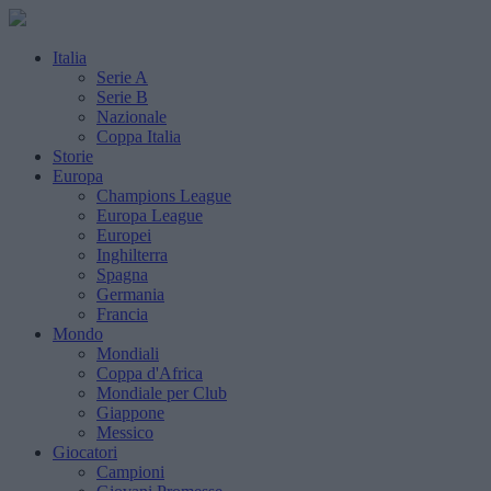
Italia
Serie A
Serie B
Nazionale
Coppa Italia
Storie
Europa
Champions League
Europa League
Europei
Inghilterra
Spagna
Germania
Francia
Mondo
Mondiali
Coppa d'Africa
Mondiale per Club
Giappone
Messico
Giocatori
Campioni