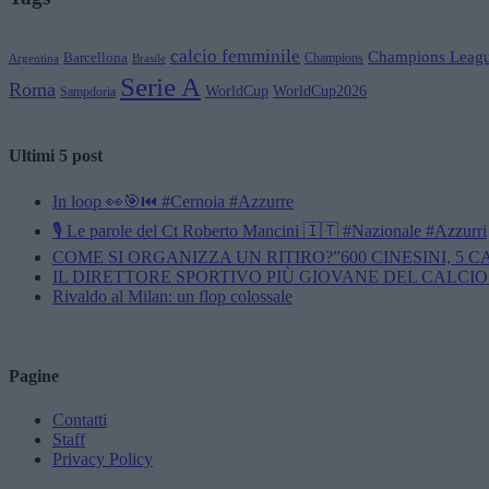
calcio femminile
Champions Leag
Barcellona
Champions
Brasile
Argentina
Serie A
Roma
WorldCup
WorldCup2026
Sampdoria
Ultimi 5 post
In loop 👀🎯⏮️ #Cernoia #Azzurre
🎙️ Le parole del Ct Roberto Mancini 🇮🇹 #Nazionale #Azzurri
COME SI ORGANIZZA UN RITIRO?”600 CINESINI, 5 
IL DIRETTORE SPORTIVO PIÙ GIOVANE DEL CALCIO
Rivaldo al Milan: un flop colossale
Pagine
Contatti
Staff
Privacy Policy