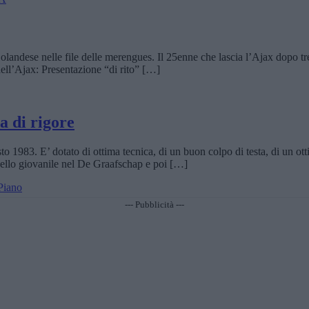
olandese nelle file delle merengues. Il 25enne che lascia l’Ajax dopo tre 
ell’Ajax: Presentazione “di rito” […]
a di rigore
o 1983. E’ dotato di ottima tecnica, di un buon colpo di testa, di un o
ivello giovanile nel De Graafschap e poi […]
Piano
--- Pubblicità ---