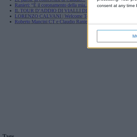
Ranieri: “È il coronamento della mia...
consent at any time b
IL TOUR D’ADDIO DI VIALLI DIMOSTRA...
LORENZO CALVANI | Welcome To AC...
Roberto Mancini CT e Claudio Ranieri...
M
Tags