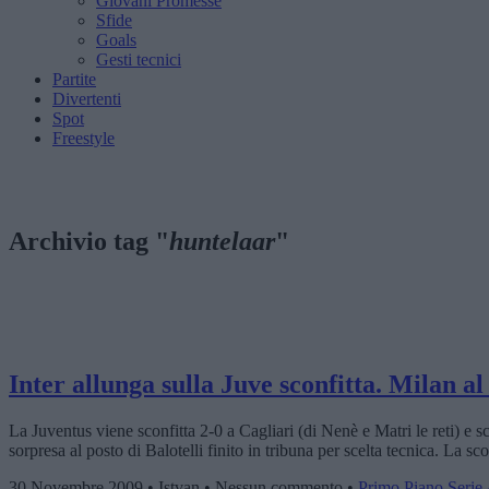
Giovani Promesse
Sfide
Goals
Gesti tecnici
Partite
Divertenti
Spot
Freestyle
Archivio tag "
huntelaar
"
Inter allunga sulla Juve sconfitta. Milan a
La Juventus viene sconfitta 2-0 a Cagliari (di Nenè e Matri le reti) e 
sorpresa al posto di Balotelli finito in tribuna per scelta tecnica. La sc
30 Novembre 2009 • Istvan • Nessun commento •
Primo Piano
,
Serie