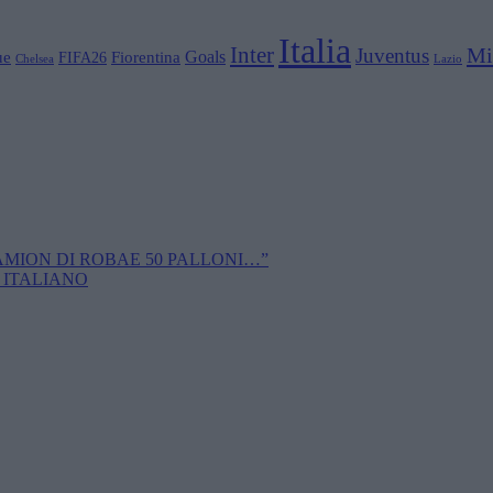
Italia
Inter
Mi
Juventus
Goals
ue
Fiorentina
FIFA26
Chelsea
Lazio
CAMION DI ROBAE 50 PALLONI…”
 ITALIANO