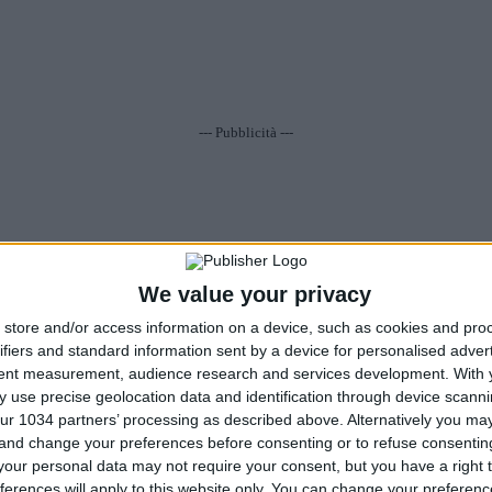
--- Pubblicità ---
We value your privacy
store and/or access information on a device, such as cookies and pro
ifiers and standard information sent by a device for personalised adver
tent measurement, audience research and services development.
With 
 use precise geolocation data and identification through device scanni
ur 1034 partners’ processing as described above. Alternatively you m
 and change your preferences before consenting or to refuse consentin
our personal data may not require your consent, but you have a right t
ferences will apply to this website only. You can change your preferen