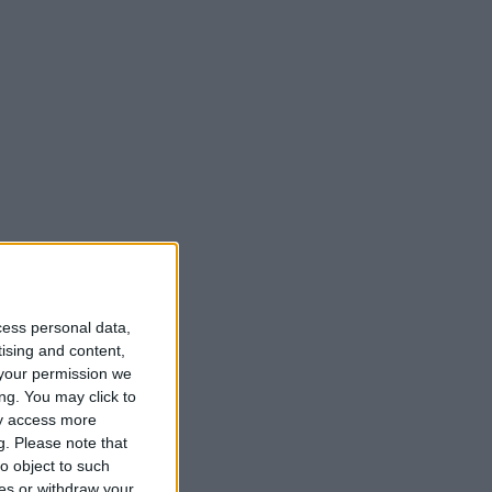
cess personal data,
tising and content,
your permission we
ng. You may click to
ay access more
g.
Please note that
o object to such
ces or withdraw your