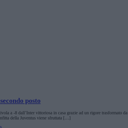
l secondo posto
scivola a -8 dall’Inter vittoriosa in casa grazie ad un rigore trasformat
onfitta della Juventus viene sfruttata […]
 A