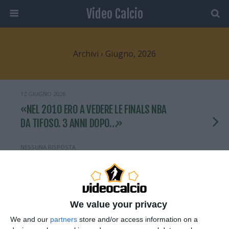
Video Calcio
Archivi › Giugno, 2026
12 GIUGNO 2026
«NEL 2010 ERO A VEDERE LE FINALS NBA
DA TIFOSO. 3 ANNI DOPO…»
NESSUNA RISPOSTA
12 GIUGNO 2026
IL MEGLIO DELLA MARATONA TELETHON
We value your privacy
NESSUNA RISPOSTA
We and our
partners
store and/or access information on a