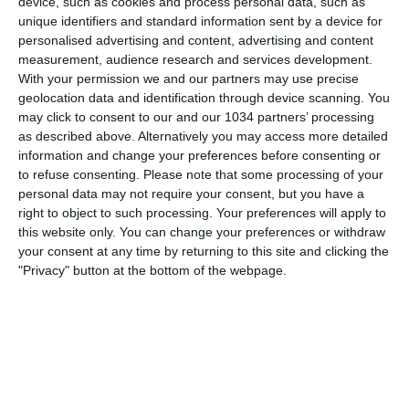
device, such as cookies and process personal data, such as
12 GIUGNO 2026
unique identifiers and standard information sent by a device for
Svezia-Italia 2-2: il match visto dalla
personalised advertising and content, advertising and content
Vivo Azzurro Cam
measurement, audience research and services development.
With your permission we and our partners may use precise
geolocation data and identification through device scanning. You
NESSUNA RISPOSTA
may click to consent to our and our 1034 partners’ processing
as described above. Alternatively you may access more detailed
11 GIUGNO 2026
information and change your preferences before consenting or
«LA VITTORIA È UN SOLLIEVO, NON UN
to refuse consenting.
Please note that some processing of your
GODIMENTO»
personal data may not require your consent, but you have a
right to object to such processing. Your preferences will apply to
this website only. You can change your preferences or withdraw
NESSUNA RISPOSTA
your consent at any time by returning to this site and clicking the
"Privacy" button at the bottom of the webpage.
11 GIUGNO 2026
Tutti i gol dei Campioni d’Europa! |
Goal Collection | Under 17 EURO 2026
NESSUNA RISPOSTA