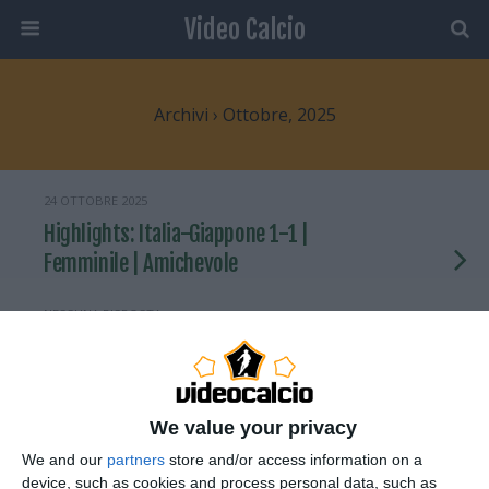
Video Calcio
Archivi › Ottobre, 2025
24 OTTOBRE 2025
Highlights: Italia-Giappone 1-1 |
Femminile | Amichevole
NESSUNA RISPOSTA
24 OTTOBRE 2025
LA ROMA HA PROBLEMI DI GOL
We value your privacy
NESSUNA RISPOSTA
We and our
partners
store and/or access information on a
device, such as cookies and process personal data, such as