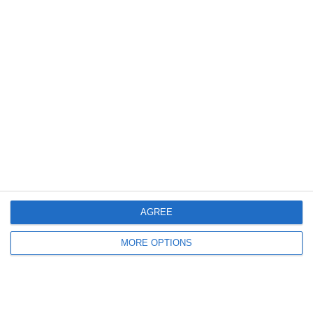
23 OTTOBRE 2025
5 Miracles in Football History #1
NESSUNA RISPOSTA
22 OTTOBRE 2025
LE FOOT TOUJOURS, LA NUOVA PUNTATA
CON GAETANO D’AGOSTINO!
NESSUNA RISPOSTA
22 OTTOBRE 2025
AGREE
Interviste a Bonansea e Severini |
MORE OPTIONS
Verso Italia-Giappone
NESSUNA RISPOSTA