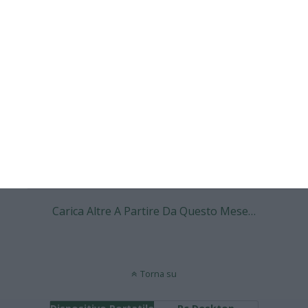
21 OTTOBRE 2025
Presentazione Gama | “Un onore
essere il capo delegazione delle
Azzurre” | Coverciano
NESSUNA RISPOSTA
21 OTTOBRE 2025
IL FOREST SA DI AUTENTICO FOREST
NESSUNA RISPOSTA
Carica Altre A Partire Da Questo Mese…
Torna su