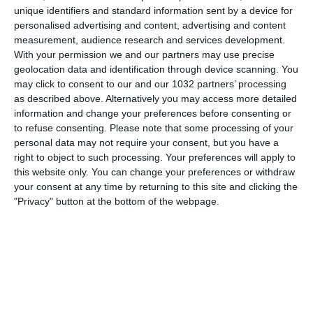
24 OTTOBRE 2025
unique identifiers and standard information sent by a device for
CONTE SI È PRESO POCA
personalised advertising and content, advertising and content
measurement, audience research and services development.
RESPONSABILITÀ
With your permission we and our partners may use precise
geolocation data and identification through device scanning. You
NESSUNA RISPOSTA
may click to consent to our and our 1032 partners’ processing
as described above. Alternatively you may access more detailed
24 OTTOBRE 2025
information and change your preferences before consenting or
L’ASCIA RADDOPPIA! LA NUOVA PUNTATA
to refuse consenting.
Please note that some processing of your
personal data may not require your consent, but you have a
CON FABRIZIO BIASIN E ANDREA
right to object to such processing. Your preferences will apply to
MARINOZZI!
this website only. You can change your preferences or withdraw
your consent at any time by returning to this site and clicking the
NESSUNA RISPOSTA
"Privacy" button at the bottom of the webpage.
23 OTTOBRE 2025
Highlights: Italia-Danimarca 1-0 |
Under 19 Femminile | Amichevole
NESSUNA RISPOSTA