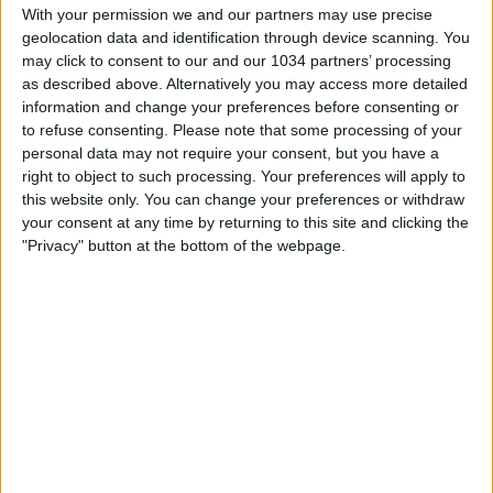
With your permission we and our partners may use precise
geolocation data and identification through device scanning. You
may click to consent to our and our 1034 partners’ processing
as described above. Alternatively you may access more detailed
information and change your preferences before consenting or
to refuse consenting.
Please note that some processing of your
Le dichiarazioni delle Azzurre al termine del pareggio per
personal data may not require your consent, but you have a
1-1 ottenuto allo stadio “Giuseppe Sinigaglia” di Como
right to object to such processing. Your preferences will apply to
contro il Giappone I canali web ufficiali delle Nazionali di
this website only. You can change your preferences or withdraw
Calcio Sito: https://www.figc.it​​
your consent at any time by returning to this site and clicking the
Facebook: https://www.facebook.com/azzurrefigc​​
"Privacy" button at the bottom of the webpage.
Instagram: https://instagram.com/azzurrefigc​
TikTok: https://www.tiktok.com/@nazionaledicalcio X:
https://twitter.com/azzurrefigc
Related Posts
In loop 👀🎯⏮️ #Cernoia #Azzurre
🎙️ Le parole del Ct Roberto Mancini 🇮🇹 #Nazionale
#Azzurri
Le parole in conferenza di Claudio Ranieri 🗣️