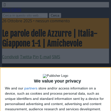
Video Calcio
26 Ottobre 2025 • nessun commento
Le parole delle Azzurre | Italia-
Giappone 1-1 | Amichevole
Condividi
Twitta
Pin
E-mail
SMS
We value your privacy
We and our
partners
store and/or access information on a
device, such as cookies and process personal data, such as
unique identifiers and standard information sent by a device for
personalised advertising and content, advertising and content
measurement, audience research and services development.