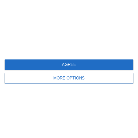
Fonte: Wikipedia – Foto: Web
AGREE
Related Posts
MORE OPTIONS
Ronaldinho vs. Zinedine Zidane
Il futuro della Juventus – STA(VA)MO IN
DIRETTA | Fabio Caressa
Ronaldo ritorna in aeroporto nello spot Nike
per il mondiale di Russia 2018
Juventus ed il quinquennio d’oro 1930-1935