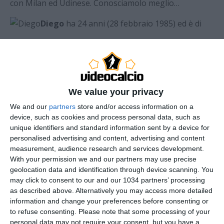
con Milan ed Udinese. Conosciamolo meglio…
Diego
ha 24 anni (28 febbraio 1985) ed è di
nazioanlità brasiliana ma naturalizzato italiano. La sua
carriera inizia a 12 anni nella giovanili del Santos,
debuttando in prima squadra a 17 anni. Nel 2003 va
vicino al trasferimento al Tottenham in Inghilterra,
We value your privacy
ma il presidente del club brasiliano decide di
We and our
partners
store and/or access information on a
trattenerlo. Trasferimento rimanadato solo di un
device, such as cookies and process personal data, such as
anno. Nel 2004 lascia il Santos (21 gol in 64 partite)
unique identifiers and standard information sent by a device for
per il Porto, ma la sua esperienza non è molto felice,
personalised advertising and content, advertising and content
in quanto non riesce a dimostrare quanto di buono
measurement, audience research and services development.
With your permission we and our partners may use precise
aveva fatto in Brasile e finendo spesso in tribuna. Nel
geolocation data and identification through device scanning. You
2006 si trasferisce in Germania al Werder Brema per
may click to consent to our and our 1034 partners’ processing
circa 6 milioni di euro. Diego si ambienta subito nel
as described above. Alternatively you may access more detailed
team tedesco e già all’esordio in Bundesliga trova il
information and change your preferences before consenting or
gol diventando anche miglior giocatore del
to refuse consenting.
Please note that some processing of your
personal data may not require your consent, but you have a