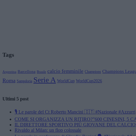
Tags
calcio femminile
Champions Leag
Barcellona
Champions
Brasile
Argentina
Serie A
Roma
WorldCup
WorldCup2026
Sampdoria
Ultimi 5 post
🎙️ Le parole del Ct Roberto Mancini 🇮🇹 #Nazionale #Azzurri
COME SI ORGANIZZA UN RITIRO?”600 CINESINI, 5 
IL DIRETTORE SPORTIVO PIÙ GIOVANE DEL CALCIO
Rivaldo al Milan: un flop colossale