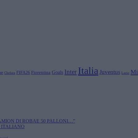
Italia
Inter
Mi
Juventus
Goals
ue
Fiorentina
FIFA26
Chelsea
Lazio
CAMION DI ROBAE 50 PALLONI…”
 ITALIANO