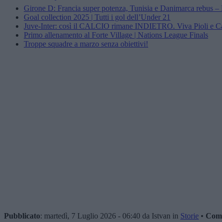
Girone D: Francia super potenza, Tunisia e Danimarca rebu
Goal collection 2025 | Tutti i gol dell’Under 21
Juve-Inter: così il CALCIO rimane INDIETRO. Viva Pioli e Cam
Primo allenamento al Forte Village | Nations League Finals
Troppe squadre a marzo senza obiettivi!
Pubblicato
: martedì, 7 Luglio 2026 - 06:40 da Istvan in
Storie
•
Com