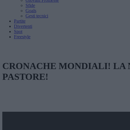
Giovani Promesse
Sfide
Goals
Gesti tecnici
Partite
Divertenti
Spot
Freestyle
CRONACHE MONDIALI! LA 
PASTORE!