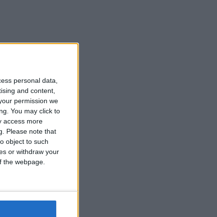
cess personal data,
tising and content,
your permission we
ng. You may click to
ay access more
g.
Please note that
o object to such
ces or withdraw your
 of the webpage.