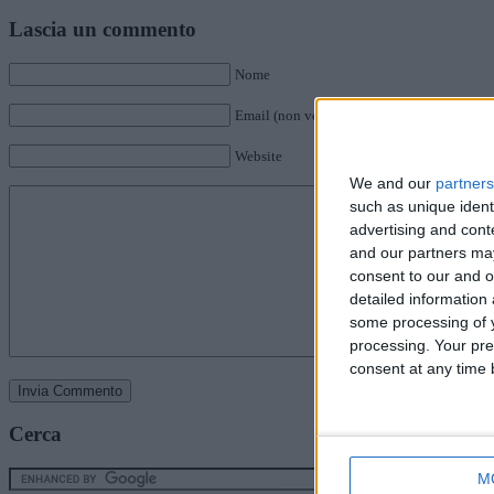
Lascia un commento
Nome
Email (non verrà pubblicata)
Website
We and our
partners
such as unique ident
advertising and con
and our partners may
consent to our and o
detailed information
some processing of y
processing. Your pre
consent at any time b
Cerca
M