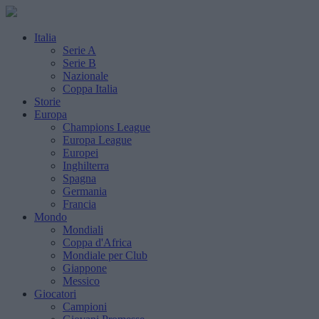
Italia
Serie A
Serie B
Nazionale
Coppa Italia
Storie
Europa
Champions League
Europa League
Europei
Inghilterra
Spagna
Germania
Francia
Mondo
Mondiali
Coppa d'Africa
Mondiale per Club
Giappone
Messico
Giocatori
Campioni