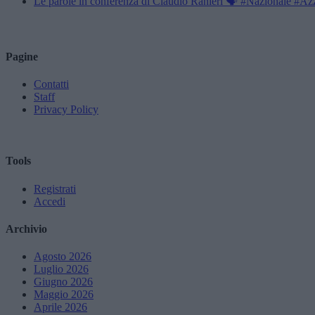
Le parole in conferenza di Claudio Ranieri 🗣️ #Nazionale #Az
Pagine
Contatti
Staff
Privacy Policy
Tools
Registrati
Accedi
Archivio
Agosto 2026
Luglio 2026
Giugno 2026
Maggio 2026
Aprile 2026