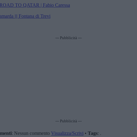
s – ROAD TO QATAR | Fabio Caressa
arda ||| Fontana di Trevi
--- Pubblicità ---
--- Pubblicità ---
menti
: Nessun commento
Visualizza/Scrivi
•
Tags
: .