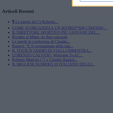
Articoli Recenti
🎙️ Le parole del Ct Roberto...
COME SI ORGANIZZA UN RITIRO?”600 CINESINI,...
IL DIRETTORE SPORTIVO PIÙ GIOVANE DEL...
Rivaldo al Milan: un flop colossale
Le parole in conferenza di Claudio...
Ranieri: “È il coronamento della mia...
IL TOUR D’ADDIO DI VIALLI DIMOSTRA...
LORENZO CALVANI | Welcome To AC...
Roberto Mancini CT e Claudio Ranieri...
IL MIGLIOR NUMERO 10 ITALIANO DEGLI...