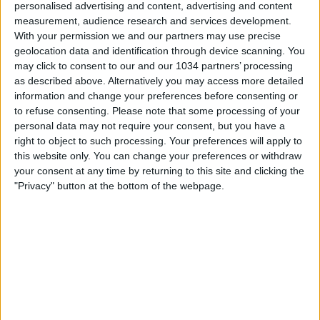
personalised advertising and content, advertising and content
measurement, audience research and services development.
With your permission we and our partners may use precise
geolocation data and identification through device scanning. You
may click to consent to our and our 1034 partners’ processing
as described above. Alternatively you may access more detailed
https://www.raiplay.it/programmi/mondialidicalcio2026 –
information and change your preferences before consenting or
Impresa della Norvegia, che batte 2-1 il Brasile e
to refuse consenting.
Please note that some processing of your
conquista una storica qualificazione ai quarti di finale dei
personal data may not require your consent, but you have a
Mondiali FIFA 2026. Dopo un primo tempo equilibrato,
right to object to such processing. Your preferences will apply to
con un gol annullato a Berg e il rigore di Bruno
this website only. You can change your preferences or withdraw
Guimarães respinto da Nyland, la sfida si accende nel
your consent at any time by returning to this site and clicking the
finale: Haaland sblocca il risultato al 79' e firma la
"Privacy" button at the bottom of the webpage.
doppietta al 90' con una splendida conclusione mancina.
Nel recupero Neymar accorcia su rigore al 100', ma non
basta alla Seleção per evitare l'eliminazione.
#Mondiali2026
#WorldCup2026
#WorldCup
#FIFA26
#FIFAWorldCup