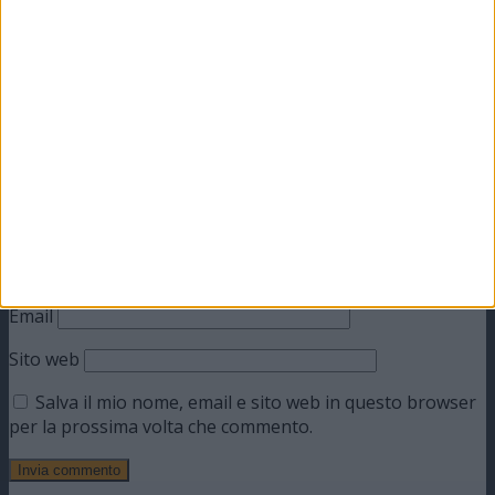
Il tuo indirizzo email non sarà pubblicato.
I campi
obbligatori sono contrassegnati
*
Commento
*
Nome
Email
Sito web
Salva il mio nome, email e sito web in questo browser
per la prossima volta che commento.