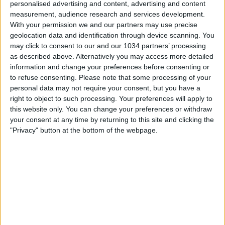
personalised advertising and content, advertising and content
measurement, audience research and services development.
With your permission we and our partners may use precise
geolocation data and identification through device scanning. You
may click to consent to our and our 1034 partners’ processing
as described above. Alternatively you may access more detailed
information and change your preferences before consenting or
to refuse consenting.
Please note that some processing of your
https://www.raiplay.it/programmi/mondialidicalcio2026 –
personal data may not require your consent, but you have a
La Francia elimina il Paraguay e passa ai quarti di finale,
right to object to such processing. Your preferences will apply to
dove incontrerà il Marocco. Per 70 minuti la nazionale di
this website only. You can change your preferences or withdraw
Deschamps riesce ad affacciarsi poche volte alla porta
your consent at any time by returning to this site and clicking the
avversaria, complice l’atteggiamento ultradifensivo dei
"Privacy" button at the bottom of the webpage.
sudamericani. Poi arriva la svolta, con un calcio di rigore
conquistato da Doué e trasformato da Mbappé: Gill
spiazzato. #Mondiali2026
#WorldCup2026
#WorldCup
#FIFA26
#FIFAWorldCup
#FWC26