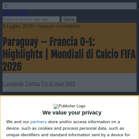
Video Calcio
5 Luglio 2026 • nessun commento
Paraguay – Francia 0-1:
Highlights | Mondiali di Calcio FIFA
2026
Condividi
Twitta
Pin
E-mail
SMS
We value your privacy
We and our
partners
store and/or access information on a
device, such as cookies and process personal data, such as
unique identifiers and standard information sent by a device for