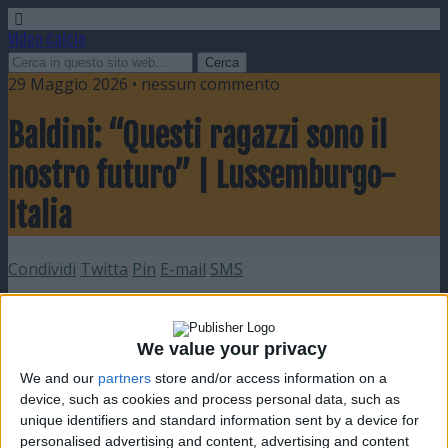
Video Calcio
29 Maggio 2026 • nessun commento
Baldini: “Questi ragazzi sono il
nostro futuro” | Lussemburgo-
Italia
Condividi
Twitta
Pin
E-mail
SMS
We value your privacy
We and our
partners
store and/or access information on a
device, such as cookies and process personal data, such as
unique identifiers and standard information sent by a device for
personalised advertising and content, advertising and content