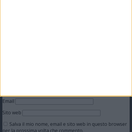
Lascia un commento
Il tuo indirizzo email non sarà pubblicato.
I campi
obbligatori sono contrassegnati
*
Commento
*
Nome
Email
Sito web
Salva il mio nome, email e sito web in questo browser
per la prossima volta che commento.