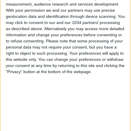
measurement, audience research and services development.
With your permission we and our partners may use precise
geolocation data and identification through device scanning. You
may click to consent to our and our 1034 partners’ processing
as described above. Alternatively you may access more detailed
information and change your preferences before consenting or
to refuse consenting.
Please note that some processing of your
personal data may not require your consent, but you have a
Si apre il raduno a Coverciano con le parole del CT Baldini
right to object to such processing. Your preferences will apply to
che guiderà gli Azzurri nelle due amichevoli in
this website only. You can change your preferences or withdraw
programma contro Lussemburgo (3 giugno, ore 20:45) e
your consent at any time by returning to this site and clicking the
Grecia (7 giugno, ore 20:45) VIDEO AZZURRI, AZZURRINI,
"Privacy" button at the bottom of the webpage.
ISTITUZIONALI Subscribe: https://tinyurl.com/5ybtj5r7
Facebook: https://www.facebook.com/NazionaleCalcio
Instagram: https://instagram.com/azzurri
TikTok: https://www.tiktok.com/@nazionaledicalcio
X: https://x.com/Azzurri
OTT: https://www.vivoazzurrotv.it/
Web: https://www.figc.it
Related Posts