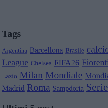
Tags
calci
Barcellona
Brasile
Argentina
League
Fiorent
FIFA26
Chelsea
Milan
Mondiale
Mondia
Lazio
Seri
Roma
Madrid
Sampdoria
Ultimi 5 post