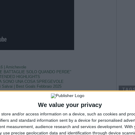
 16 | Amichevole
LE BATTAGLIE SOLO QUANDO PERDE”
XTENDED HIGHLIGHTS
LIA SONO UNA COSA SPREGEVOLE
di Salvai | Best Goals Febbraio 2025
TAG
--- Pubblicità ---
Argentina
We value your privacy
Champio
store and/or access information on a device, such as cookies and pro
Fiorenti
Juven
ifiers and standard information sent by a device for personalised adver
tent measurement, audience research and services development.
With 
2026
Na
 use precise geolocation data and identification through device scanni