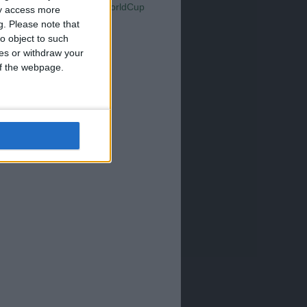
Serie A
WorldCup
Sampdoria
ay access more
up2026
g.
Please note that
o object to such
ces or withdraw your
 of the webpage.