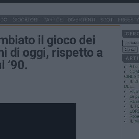
NDO
GIOCATORI
PARTITE
DIVERTENTI
SPOT
FREESTY
CER
biato il gioco dei
 di oggi, rispetto a
ARTI
i ’90.
🎙️ L
COME
CINESIN
IL 
DEL...
Rival
Le pa
Ranie
IL T
LORE
Rober
IL M