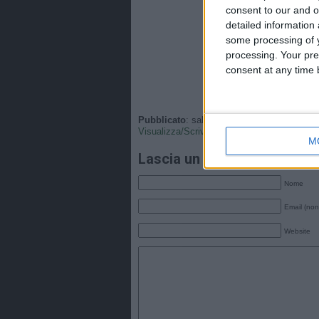
consent to our and o
detailed information
some processing of y
processing. Your pre
consent at any time b
Pubblicato
: sabato, 16 Maggio 2026 - 14:4
Visualizza/Scrivi
•
Tags
: .
M
Lascia un commento
Nome
Email (non
Website