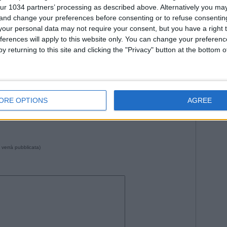
Roma
ur 1034 partners’ processing as described above. Alternatively you m
WorldC
 and change your preferences before consenting or to refuse consentin
our personal data may not require your consent, but you have a right t
ferences will apply to this website only. You can change your preferen
y returning to this site and clicking the "Privacy" button at the bottom
--- Pubblicità ---
0 da Istvan in
Storie
•
Commenti
: Nessun commento
ORE OPTIONS
AGREE
 verrà pubblicata)