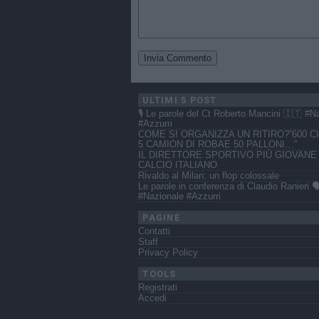
ULTIMI 5 POST
🎙️ Le parole del Ct Roberto Mancini 🇮🇹 #N
#Azzurri
COME SI ORGANIZZA UN RITIRO?”600 CI
5 CAMION DI ROBAE 50 PALLONI…”
IL DIRETTORE SPORTIVO PIÙ GIOVANE
CALCIO ITALIANO
Rivaldo al Milan: un flop colossale
Le parole in conferenza di Claudio Ranieri 🗣
#Nazionale #Azzurri
PAGINE
Contatti
Staff
Privacy Policy
TOOLS
Registrati
Accedi