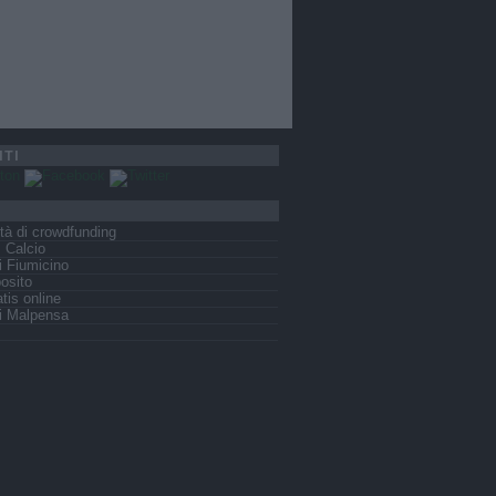
ITI
tà di crowdfunding
s Calcio
 Fiumicino
osito
tis online
i Malpensa