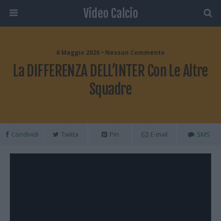
Video Calcio
6 Maggio 2026 • Nessun Commento
La DIFFERENZA DELL’INTER Con Le Altre
Squadre
Condividi
Twitta
Pin
E-mail
SMS