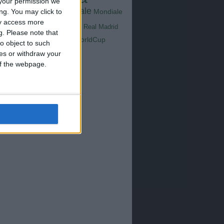
Goals
na
your permission we
Milan
tus
Mondiale
ng. You may click to
Mondiale
Lazio
Nazionale
ay access more
poli
Real Madrid
g.
Please note that
Serie A
WorldCup
Sampdoria
o object to such
up2026
ces or withdraw your
 of the webpage.