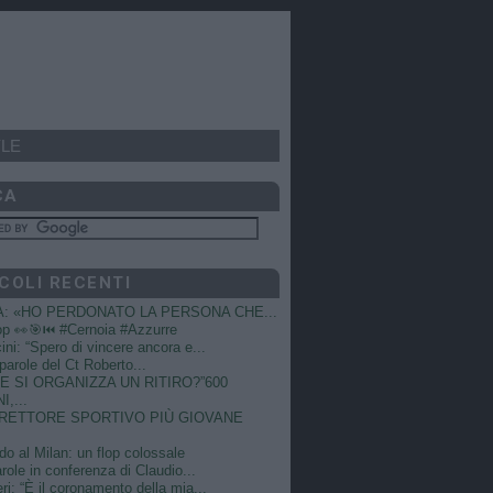
LE
CA
COLI RECENTI
A: «HO PERDONATO LA PERSONA CHE...
op 👀🎯⏮️ #Cernoia #Azzurre
ni: “Spero di vincere ancora e...
e parole del Ct Roberto...
 SI ORGANIZZA UN RITIRO?”600
I,...
DIRETTORE SPORTIVO PIÙ GIOVANE
do al Milan: un flop colossale
role in conferenza di Claudio...
ri: “È il coronamento della mia...