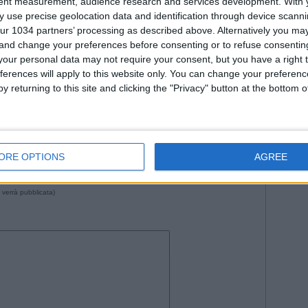
Fiorenti
tent measurement, audience research and services development.
With 
Juven
 use precise geolocation data and identification through device scanni
ur 1034 partners’ processing as described above. Alternatively you m
2026
Na
 and change your preferences before consenting or to refuse consentin
Roma
our personal data may not require your consent, but you have a right t
WorldC
ferences will apply to this website only. You can change your preferen
--- Pubblicità ---
y returning to this site and clicking the "Privacy" button at the bottom
:33 da Istvan in
Storie
•
Commenti
: Nessun commento
ORE OPTIONS
AGREE
 verrà pubblicata)