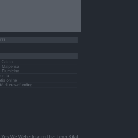
ITI
s Calcio
i Malpensa
 Fiumicino
osito
tis online
tà di crowdfunding
:
Yes We Web
• Inspired by:
Leon Kilat