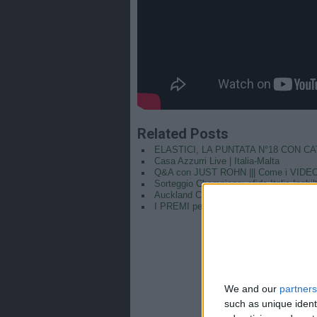
Related Posts
ELASTICI, LA PUNTATA N°18 CON C
Casa Azzurri Live | Italia-Malta
Q&A con JUST ROHN ||| Come i VIDE
Sorteggio Champions: sfida Italia-Inghil
Auckland City vince la OFC Champions
I PREMI per la VITTORIA del MONDIAL
We and our
partners
such as unique ident