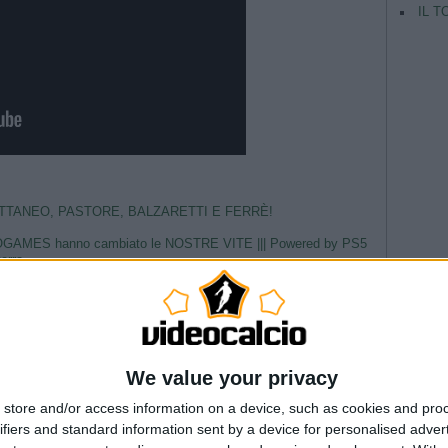
IL T
ATTANEO, PASTORE, BALZARETTI E FERRÈ!
OGAMES hanno cambiato le NOSTRE VITE ||| Powered by PS5
terra
 League 2011-12
E 🏆 #shorts
--- Pubblicità ---
TAG
We value your privacy
Argentina
store and/or access information on a device, such as cookies and pro
Champio
ifiers and standard information sent by a device for personalised adver