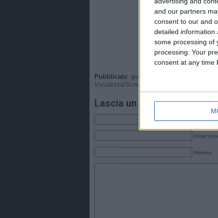
advertising and con
and our partners may
consent to our and o
detailed information
some processing of y
processing. Your pre
consent at any time b
Pubblicato
: giovedì, 26 Febbraio 2026 - 10
Visualizza/Scrivi
•
Tags
: .
Lascia un commento
M
Nome
Email (non
Website