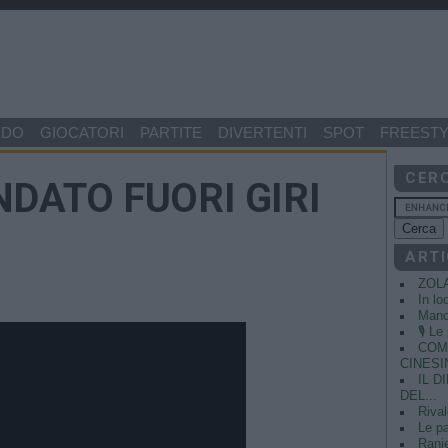
NDO
GIOCATORI
PARTITE
DIVERTENTI
SPOT
FREESTY
CER
NDATO FUORI GIRI
ARTI
ZOL
In lo
Manci
🎙️ L
COME
CINESIN
IL 
DEL...
Rival
Le pa
Ranie