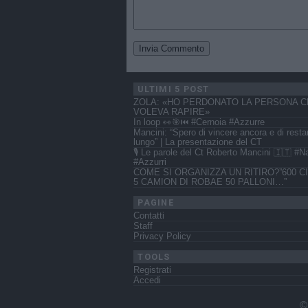
ULTIMI 5 POST
ZOLA: «HO PERDONATO LA PERSONA C
VOLEVA RAPIRE»
In loop 👀🎯⏮️ #Cernoia #Azzurre
Mancini: “Spero di vincere ancora e di resta
lungo” | La presentazione del CT
🎙️ Le parole del Ct Roberto Mancini 🇮🇹 #N
#Azzurri
COME SI ORGANIZZA UN RITIRO?”600 CI
5 CAMION DI ROBAE 50 PALLONI…”
PAGINE
Contatti
Staff
Privacy Policy
TOOLS
Registrati
Accedi
©