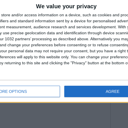
Fiorenti
Nazionale #Azzurre
We value your privacy
Juven
er 19 | Play-Off FIFA U20 World Cup 2027
--- Pubblicità ---
store and/or access information on a device, such as cookies and pro
2026
Na
ifiers and standard information sent by a device for personalised adver
Roma
tent measurement, audience research and services development.
With 
WorldC
 use precise geolocation data and identification through device scanni
ur 1032 partners’ processing as described above. Alternatively you m
 and change your preferences before consenting or to refuse consentin
our personal data may not require your consent, but you have a right t
ferences will apply to this website only. You can change your preferen
y returning to this site and clicking the "Privacy" button at the bottom
--- Pubblicità ---
ORE OPTIONS
AGREE
:47 da Istvan in
Nazionale
•
Commenti
: Nessun commento