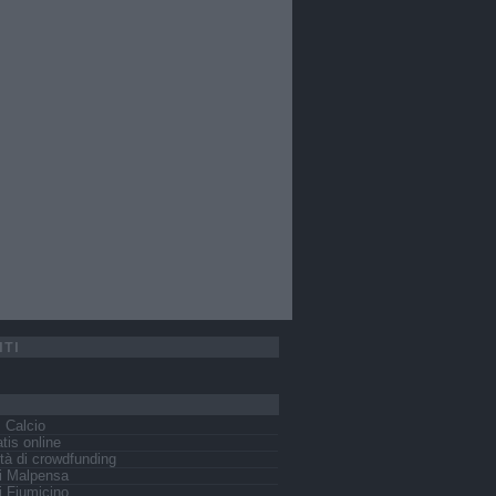
ITI
s Calcio
tis online
tà di crowdfunding
i Malpensa
 Fiumicino