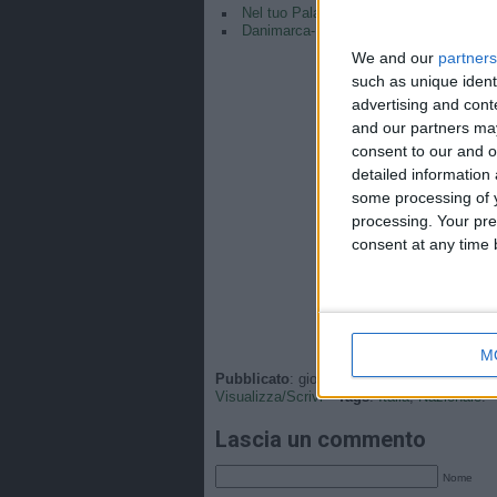
Nel tuo Palazzo può entrare… 👱🏻‍♀️⚽️#
Danimarca-ITALIA 0-0 (5-4 d.c.r.) | Und
We and our
partners
such as unique ident
advertising and con
and our partners may
consent to our and o
detailed information
some processing of y
processing. Your pre
consent at any time b
M
Pubblicato
: giovedì, 19 Febbraio 2026 - 10
Visualizza/Scrivi
•
Tags
:
Italia
,
Nazionale
.
Lascia un commento
Nome