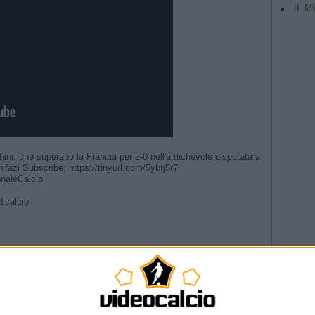
IL M
chini, che superano la Francia per 2-0 nell'amichevole disputata a
nifazi Subscribe: https://tinyurl.com/5ybtj5r7
aleCalcio​
icalcio
TAG
 #Nazionale #Azzurri
Argentina
ri 🗣️ #Nazionale #Azzurri
Champio
riera” | La presentazione del Direttore Tecnico
rettore tecnico | L’annuncio di Malagò