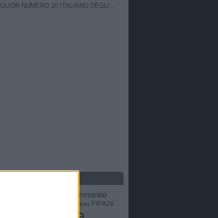
IGLIOR NUMERO 10 ITALIANO DEGLI...
S
calcio femminile
Barcellona
Brasile
Champions League
FIFA26
ns
Chelsea
Italia
Inter