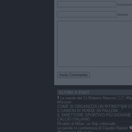
Email (non
Website
ULTIMI 5 POST
🎙️ Le parole del Ct Roberto Mancini 🇮🇹 #N
#Azzurri
COME SI ORGANIZZA UN RITIRO?”600 CI
5 CAMION DI ROBAE 50 PALLONI…”
IL DIRETTORE SPORTIVO PIÙ GIOVANE
CALCIO ITALIANO
Rivaldo al Milan: un flop colossale
Le parole in conferenza di Claudio Ranieri 🗣