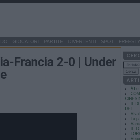
NDO
GIOCATORI
PARTITE
DIVERTENTI
SPOT
FREESTY
CER
lia-Francia 2-0 | Under
le
ARTI
🎙️ L
COME
CINESIN
IL 
DEL...
Rival
Le pa
Ranie
IL T
LORE
Rober