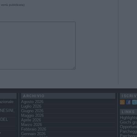
 verrà pubblicata)
ARCHIVIO
ISCRIV
azionale
Agosto 2026
Luglio 2026
NESINI,
Giugno 2026
LINKS
Maggio 2026
Highlight
 DEL
Aprile 2026
Giochi gra
Marzo 2026
Opportuni
Febbraio 2026
Parchegg
️
Gennaio 2026
Parcheggi