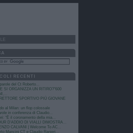
LE
CA
COLI RECENTI
e parole del Ct Roberto...
 SI ORGANIZZA UN RITIRO?”600
I,...
DIRETTORE SPORTIVO PIÙ GIOVANE
do al Milan: un flop colossale
role in conferenza di Claudio...
ri: “È il coronamento della mia...
OUR D’ADDIO DI VIALLI DIMOSTRA...
NZO CALVANI | Welcome To AC...
to Mancini CT e Claudio Ranieri...