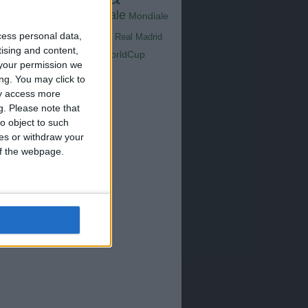
Goals
na
Milan
tus
Mondiale
Mondiale
Lazio
Nazionale
cess personal data,
poli
Real Madrid
Serie A
tising and content,
WorldCup
Sampdoria
your permission we
up2026
ng. You may click to
ay access more
g.
Please note that
o object to such
ces or withdraw your
 of the webpage.