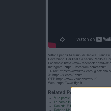
Vittoria per gli Azzurrini di Daniele Frances
Coverciano. Per l'Italia a segno Perillo e Bo
Facebook: https://www.facebook.com/Nazion
Instagram: https://instagram.com/azzurri​
TikTok: https://www.tiktok.com/@nazionaled
X: https://x.com/Azzurri
OTT: https://www.vivoazzurrotv.it/
Web: https://www.figc.it​​​​
Related Posts
🎙️ Le parole del Ct Roberto Mancini 🇮
Le parole in conferenza di Claudio Ranie
Ranieri: “È il coronamento della mia car
Roberto Mancini CT e Claudio Ranieri di