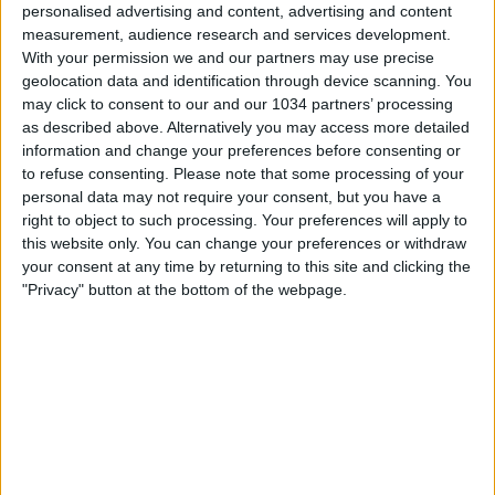
personalised advertising and content, advertising and content
measurement, audience research and services development.
With your permission we and our partners may use precise
geolocation data and identification through device scanning. You
may click to consent to our and our 1034 partners’ processing
as described above. Alternatively you may access more detailed
information and change your preferences before consenting or
to refuse consenting.
Please note that some processing of your
Atalanta’s goalkeeper is the undisputed star of the clash
personal data may not require your consent, but you have a
between Como and Atalanta. With his side reduced to ten
right to object to such processing. Your preferences will apply to
men for almost the entire match, the Bergamaschi shot-
this website only. You can change your preferences or withdraw
stopper delivers a monumental performance, capped by
your consent at any time by returning to this site and clicking the
a decisive last-minute penalty save from Nico Paz | Serie
"Privacy" button at the bottom of the webpage.
A 2025/26 #SerieA #SerieARecap This is the official
channel for the Serie A, providing all the latest highlights,
interviews, news and features to keep you up to date
with all things Italian football.
Subscribe to the channel here! https://bit.ly/SERIEA_YT
Find out more about the Serie A at:
http://www.legaseriea.it/en/ Questo è il canale ufficiale
della Serie A, dove potrai avere accesso ai momenti