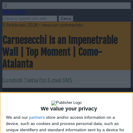
Video Calcio
5 Febbraio 2026 • nessun commento
Carnesecchi Is an Impenetrable
Wall | Top Moment | Como-
Atalanta
Condividi
Twitta
Pin
E-mail
SMS
We value your privacy
We and our
partners
store and/or access information on a
device, such as cookies and process personal data, such as
unique identifiers and standard information sent by a device for