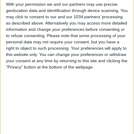
With your permission we and our partners may use precise
geolocation data and identification through device scanning. You
may click to consent to our and our 1034 partners’ processing
as described above. Alternatively you may access more detailed
information and change your preferences before consenting or
to refuse consenting.
Please note that some processing of your
Rivedi le migliori azioni del match tra Parma e Juventus,
personal data may not require your consent, but you have a
finita 1-4 grazie alle reti di Bremer, McKennie, Cambiaso
right to object to such processing. Your preferences will apply to
(autogol), Bremer and David | Serie A Enilive 2025/26
this website only. You can change your preferences or withdraw
Questo è il canale ufficiale della Serie A, dove potrai avere
your consent at any time by returning to this site and clicking the
accesso ai momenti salienti, alle interviste, alle notizie e
"Privacy" button at the bottom of the webpage.
alle funzionalità del momento per rimanere aggiornato
sulle ultime novità del campionato.
Iscriviti qui al canale! https://bit.ly/SERIEA_YT Per
maggiori informazioni sulla Serie A:
http://www.legaseriea.it/it
Related Posts
Inter e Samp in testa. Juventus a -2
Interviste a Mancini e Chiellini | Verso Svizzera-