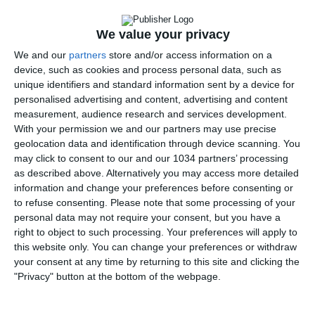
We value your privacy
We and our
partners
store and/or access information on a
device, such as cookies and process personal data, such as
unique identifiers and standard information sent by a device for
Ciao amici!👋
personalised advertising and content, advertising and content
Nuovo appuntamento con La Top 11, dedicata alla 22ª
measurement, audience research and services development.
With your permission we and our partners may use precise
giornata di Serie A. Anche questa settimana cerco di
geolocation data and identification through device scanning. You
mantenere costante l’appuntamento, nonostante gli
may click to consent to our and our 1034 partners’ processing
impegni, perché i temi sul tavolo sono davvero tanti.
as described above. Alternatively you may access more detailed
Innanzitutto 👍 Lasciate un like se il video vi è piaciuto 🔔 ed
information and change your preferences before consenting or
iscrivetevi al canale per non perdere le prossime Top 11. Si
to refuse consenting.
Please note that some processing of your
parte dal Milan di Allegri, con Maignan protagonista contro
personal data may not require your consent, but you have a
la Roma: una prestazione decisiva che riapre il dibattito su
right to object to such processing. Your preferences will apply to
un Milan cinico e capace di adattarsi agli avversari. In difesa
this website only. You can change your preferences or withdraw
riflettori sull’Inter di Chivu: Dimarco, con il suo sinistro, ha
your consent at any time by returning to this site and clicking the
cambiato la partita. L’Inter resta la squadra più continua
"Privacy" button at the bottom of the webpage.
della Serie A, anche se qualche dettaglio va ancora
sistemato. Capitolo Roma di Gasperini: ottimo primo tempo,