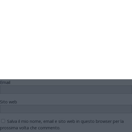
obbligatori sono contrassegnati
*
Commento
*
Nome
Email
Sito web
Salva il mio nome, email e sito web in questo browser per la
prossima volta che commento.