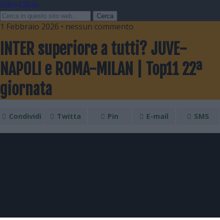
Video Calcio
1 Febbraio 2026 • nessun commento
INTER superiore a tutti? JUVE-
NAPOLI e ROMA-MILAN | Top11 22ª
giornata
Condividi
Twitta
Pin
E-mail
SMS