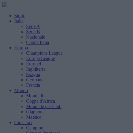
Storie
Italia
Serie A
Serie B
Nazionale
Coppa Italia
Europa
Champions League
Europa League
Europei
Inghilterra
Spagna
Germania
Francia
Mondo
Mondiali
Coppa d'Africa
Mondiale per Club
Giappone
Messico
Giocatori
Campioni