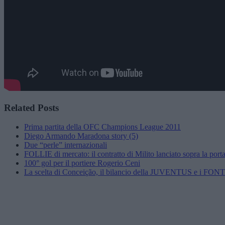
Related Posts
Prima partita della OFC Champions League 2011
Diego Armando Maradona story (5)
Due “perle” internazionali
FOLLIE di mercato: il contratto di Milito lanciato sopra la porta
100° gol per il portiere Rogerio Ceni
La scelta di Conceição, il bilancio della JUVENTUS e i F