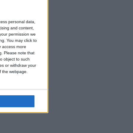
cess personal data,
tising and content,
your permission we
ng. You may click to
ay access more
g.
Please note that
o object to such
ces or withdraw your
 of the webpage.