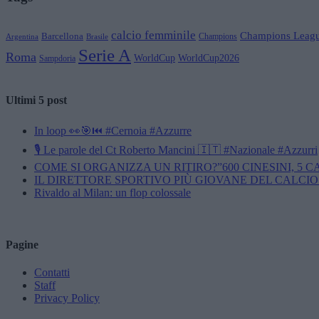
calcio femminile
Champions Leag
Barcellona
Champions
Brasile
Argentina
Serie A
Roma
WorldCup
WorldCup2026
Sampdoria
Ultimi 5 post
In loop 👀🎯⏮️ #Cernoia #Azzurre
🎙️ Le parole del Ct Roberto Mancini 🇮🇹 #Nazionale #Azzurri
COME SI ORGANIZZA UN RITIRO?”600 CINESINI, 5 
IL DIRETTORE SPORTIVO PIÙ GIOVANE DEL CALCIO
Rivaldo al Milan: un flop colossale
Pagine
Contatti
Staff
Privacy Policy