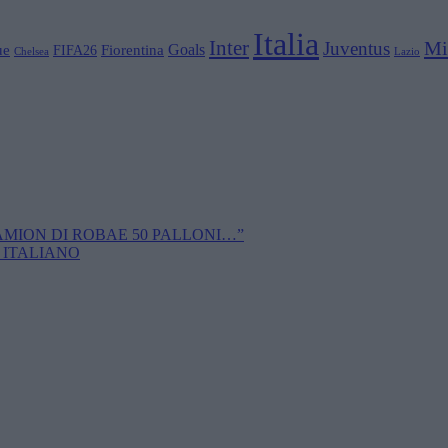
Italia
Inter
Mi
Juventus
Goals
ue
Fiorentina
FIFA26
Chelsea
Lazio
CAMION DI ROBAE 50 PALLONI…”
 ITALIANO