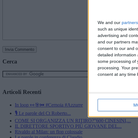
We and our
partners
such as unique ident
advertising and con
and our partners may
consent to our and o
detailed information
Cerca
some processing of y
processing. Your pre
consent at any time b
Articoli Recenti
In loop 👀🎯⏮️ #Cernoia #Azzurre
M
🎙️ Le parole del Ct Roberto...
COME SI ORGANIZZA UN RITIRO?”600 CINESINI,...
IL DIRETTORE SPORTIVO PIÙ GIOVANE DEL...
Rivaldo al Milan: un flop colossale
Le parole in conferenza di Claudio...