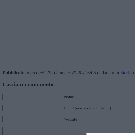
Pubblicato
: mercoledì, 28 Gennaio 2026 - 16:05 da Istvan in
Storie
Lascia un commento
Nome
Email (non verrà pubblicata)
Website