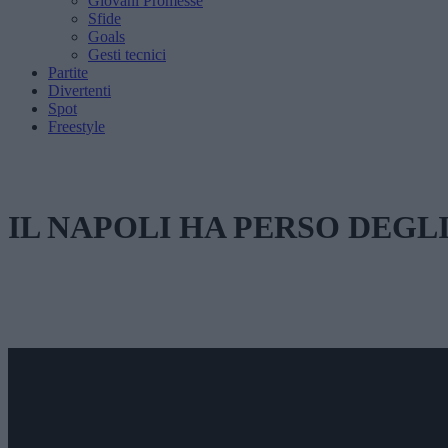
Giovani Promesse
Sfide
Goals
Gesti tecnici
Partite
Divertenti
Spot
Freestyle
IL NAPOLI HA PERSO DEGLI