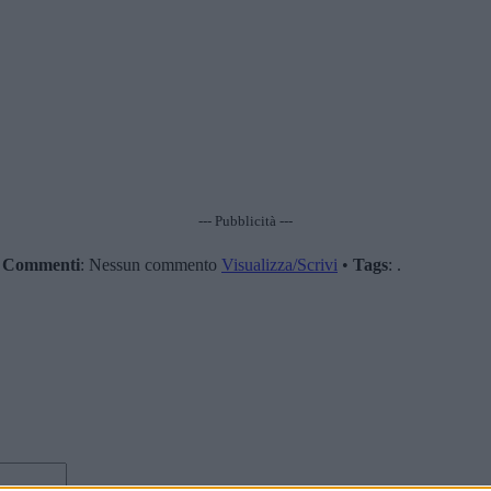
--- Pubblicità ---
•
Commenti
: Nessun commento
Visualizza/Scrivi
•
Tags
: .