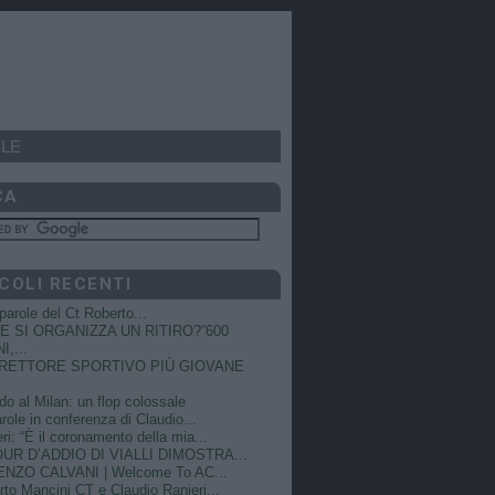
LE
CA
COLI RECENTI
e parole del Ct Roberto...
 SI ORGANIZZA UN RITIRO?”600
I,...
DIRETTORE SPORTIVO PIÙ GIOVANE
do al Milan: un flop colossale
role in conferenza di Claudio...
ri: “È il coronamento della mia...
OUR D’ADDIO DI VIALLI DIMOSTRA...
NZO CALVANI | Welcome To AC...
to Mancini CT e Claudio Ranieri...