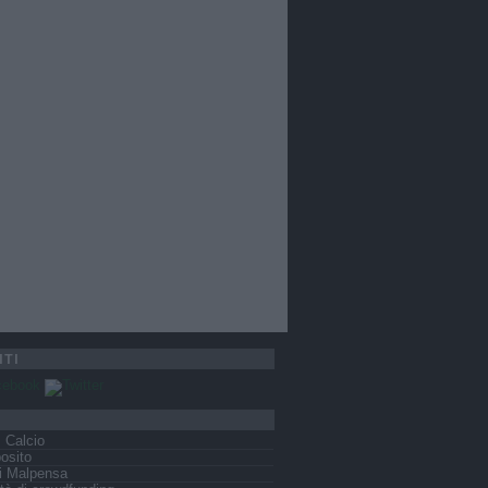
ITI
s Calcio
osito
i Malpensa