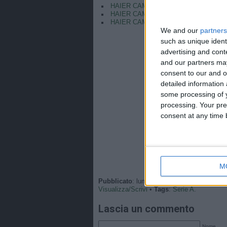
HAIER CAM | REF CAM POV: You Are 
HAIER CAM | REF CAM POV: You Are Th
HAIER CAM | REF CAM POV: You Are T
We and our
partners
such as unique ident
advertising and con
and our partners may
consent to our and o
detailed information
some processing of y
processing. Your pre
consent at any time b
M
Pubblicato
: lunedì, 19 Gennaio 2026 - 16:
Visualizza/Scrivi
•
Tags
:
Serie A
.
Lascia un commento
Nome