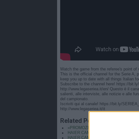
Watch the game from the referee's point of
This is the official channel for the Serie A, 
keep you up to date with all things Italian fo
Subscribe to the channel here! https://bit.
http://www.legaseriea.it/en/ Questo è il can
salienti, alle interviste, alle notizie e alle
del campionato.
Iscriviti qui al canale! https://bit.ly/SERIE
http://www.legaseriea.it/it
Related Posts
«PROMOZIONE IN SERIE A? STANO
HAIER CAM | REF CAM POV: You Are T
HAIER CAM | REF CAM POV: You Are Th