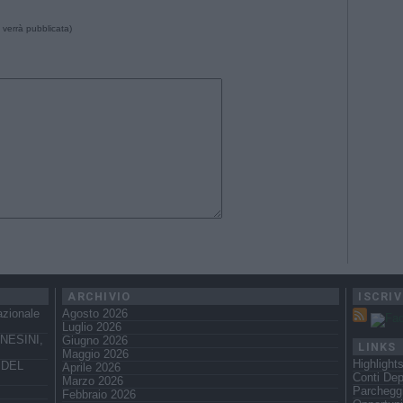
 verrà pubblicata)
ARCHIVIO
ISCRIV
azionale
Agosto 2026
Luglio 2026
NESINI,
Giugno 2026
LINKS
Maggio 2026
Highlight
 DEL
Aprile 2026
Conti Dep
Marzo 2026
Parchegg
Febbraio 2026