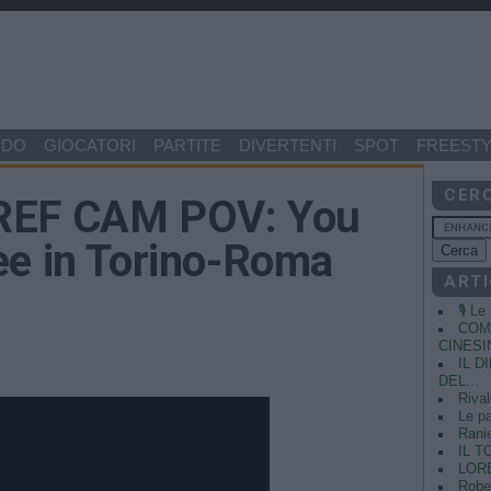
NDO
GIOCATORI
PARTITE
DIVERTENTI
SPOT
FREESTY
CER
REF CAM POV: You
ee in Torino-Roma
ARTI
🎙️ L
COME
CINESIN
IL 
DEL...
Rival
Le pa
Ranie
IL T
LORE
Rober