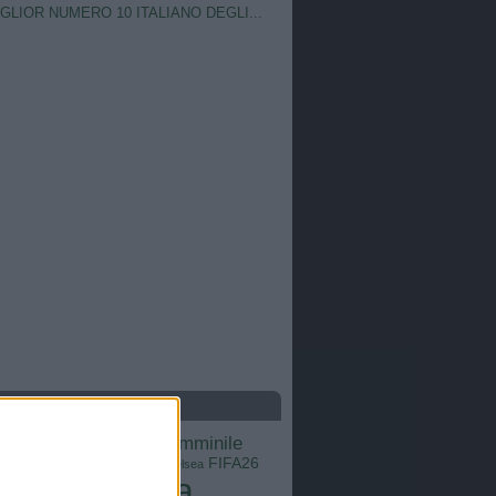
IGLIOR NUMERO 10 ITALIANO DEGLI...
S
calcio femminile
Barcellona
Brasile
Champions League
FIFA26
ns
Chelsea
Italia
Inter