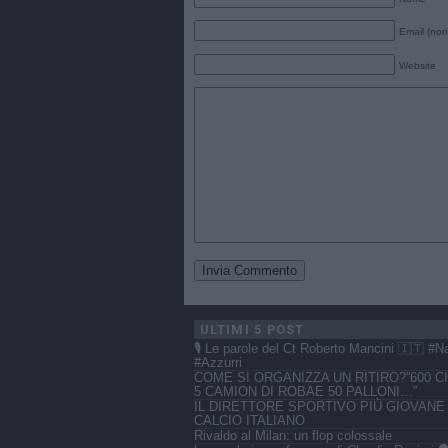
Email (non
Website
ULTIMI 5 POST
🎙️ Le parole del Ct Roberto Mancini 🇮🇹 #N
#Azzurri
COME SI ORGANIZZA UN RITIRO?”600 CI
5 CAMION DI ROBAE 50 PALLONI…”
IL DIRETTORE SPORTIVO PIÙ GIOVANE
CALCIO ITALIANO
Rivaldo al Milan: un flop colossale