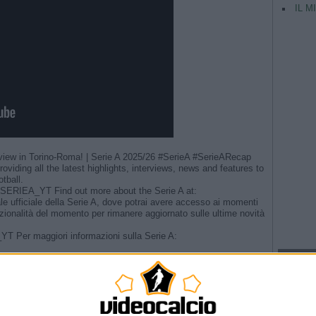
IL M
 view in Torino-Roma! | Serie A 2025/26 #SerieA #SerieARecap
providing all the latest highlights, interviews, news and features to
otball.
ly/SERIEA_YT Find out more about the Serie A at:
ale ufficiale della Serie A, dove potrai avere accesso ai momenti
 funzionalità del momento per rimanere aggiornato sulle ultime novità
A_YT Per maggiori informazioni sulla Serie A:
TAG
Argentina
TTE NON HO DORMITO NIENTE!»
Champio
he Referee in Lazio-Pisa
e Referee in Torino-Juventus