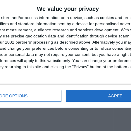
Fiorenti
The Referee in Cremonese-Como
Juven
We value your privacy
e Referee in Bologna-Inter
he Referee in Lecce-Genoa
2026
Na
store and/or access information on a device, such as cookies and pro
--- Pubblicità ---
Roma
ifiers and standard information sent by a device for personalised adver
WorldC
tent measurement, audience research and services development.
With 
 use precise geolocation data and identification through device scanni
ur 1032 partners’ processing as described above. Alternatively you m
 and change your preferences before consenting or to refuse consentin
our personal data may not require your consent, but you have a right t
ferences will apply to this website only. You can change your preferen
y returning to this site and clicking the "Privacy" button at the bottom
--- Pubblicità ---
ORE OPTIONS
AGREE
00 da Istvan in
Serie A
•
Commenti
: Nessun commento