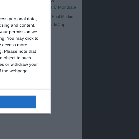
Goals
na
Milan
tus
Mondiale
Mondiale
Lazio
Nazionale
poli
Real Madrid
cess personal data,
Serie A
WorldCup
tising and content,
Sampdoria
up2026
your permission we
ng. You may click to
ay access more
g.
Please note that
o object to such
ces or withdraw your
 of the webpage.