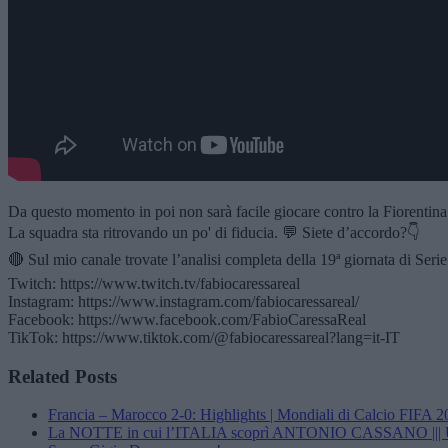
Da questo momento in poi non sarà facile giocare contro la Fiorentina
La squadra sta ritrovando un po' di fiducia. 💬 Siete d’accordo?👇
🔴 Sul mio canale trovate l’analisi completa della 19ª giornata di Ser
Twitch: https://www.twitch.tv/fabiocaressareal
Instagram: https://www.instagram.com/fabiocaressareal/
Facebook: https://www.facebook.com/FabioCaressaReal
TikTok: https://www.tiktok.com/@fabiocaressareal?lang=it-IT
Related Posts
Francia – Marocco 2-0: Highlights | Mondiali di Calcio FIFA 
La NOTTE in cui l’ITALIA scoprì ANTONIO CASSANO ||| U