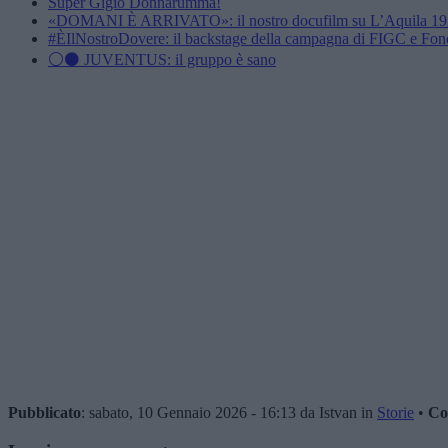
Super Gigio Donnarumma!
«DOMANI È ARRIVATO»: il nostro docufilm su L’Aquila 1927 
#ÈIlNostroDovere: il backstage della campagna di FIGC e F
⚪⚫️ JUVENTUS: il gruppo è sano
Pubblicato
: sabato, 10 Gennaio 2026 - 16:13 da Istvan in
Storie
•
Co