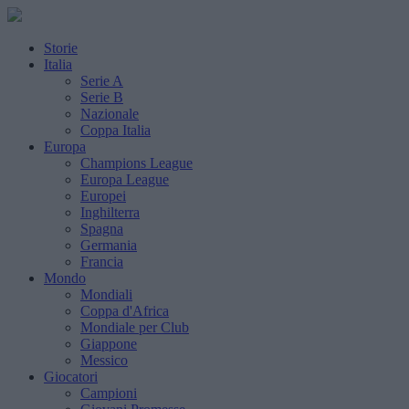
Storie
Italia
Serie A
Serie B
Nazionale
Coppa Italia
Europa
Champions League
Europa League
Europei
Inghilterra
Spagna
Germania
Francia
Mondo
Mondiali
Coppa d'Africa
Mondiale per Club
Giappone
Messico
Giocatori
Campioni