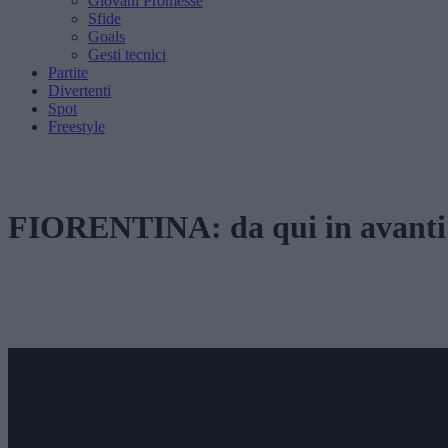
Giovani Promesse
Sfide
Goals
Gesti tecnici
Partite
Divertenti
Spot
Freestyle
FIORENTINA: da qui in avanti n