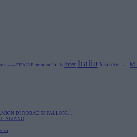
Italia
Inter
Mi
Juventus
Goals
ue
Fiorentina
FIFA26
Chelsea
Lazio
CAMION DI ROBAE 50 PALLONI…”
 ITALIANO
zurri