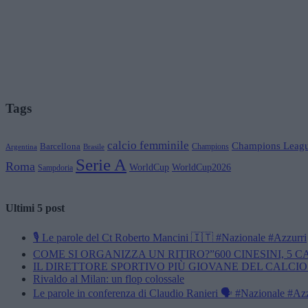
Tags
calcio femminile
Champions Leag
Barcellona
Champions
Brasile
Argentina
Serie A
Roma
WorldCup
WorldCup2026
Sampdoria
Ultimi 5 post
🎙️ Le parole del Ct Roberto Mancini 🇮🇹 #Nazionale #Azzurri
COME SI ORGANIZZA UN RITIRO?”600 CINESINI, 5 
IL DIRETTORE SPORTIVO PIÙ GIOVANE DEL CALCIO
Rivaldo al Milan: un flop colossale
Le parole in conferenza di Claudio Ranieri 🗣️ #Nazionale #Az