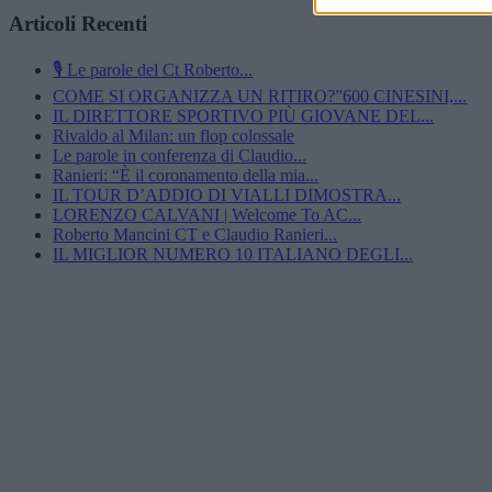
Articoli Recenti
🎙️ Le parole del Ct Roberto...
COME SI ORGANIZZA UN RITIRO?”600 CINESINI,...
IL DIRETTORE SPORTIVO PIÙ GIOVANE DEL...
Rivaldo al Milan: un flop colossale
Le parole in conferenza di Claudio...
Ranieri: “È il coronamento della mia...
IL TOUR D’ADDIO DI VIALLI DIMOSTRA...
LORENZO CALVANI | Welcome To AC...
Roberto Mancini CT e Claudio Ranieri...
IL MIGLIOR NUMERO 10 ITALIANO DEGLI...