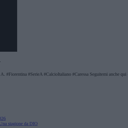
.
ie A. #Fiorentina #SerieA #CalcioItaliano #Caressa Seguitemi anche qui 
2026
na stagione da DIO