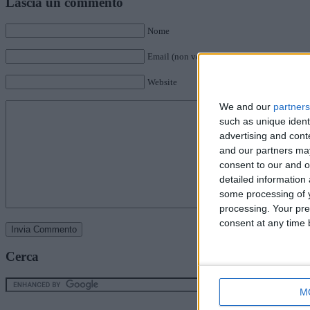
Lascia un commento
Nome
Email (non verrà pubblicata)
Website
We and our
partners
such as unique ident
advertising and con
and our partners may
consent to our and o
detailed information
some processing of y
processing. Your pre
consent at any time b
Cerca
M