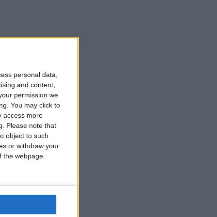
cess personal data,
tising and content,
your permission we
ng. You may click to
ay access more
g.
Please note that
o object to such
ces or withdraw your
 of the webpage.