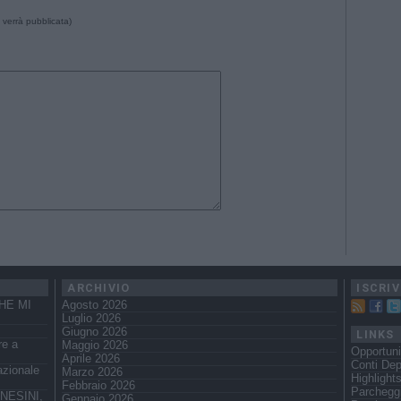
 verrà pubblicata)
ARCHIVIO
ISCRIV
HE MI
Agosto 2026
Luglio 2026
Giugno 2026
LINKS
re a
Maggio 2026
Opportuni
Aprile 2026
Conti Dep
azionale
Marzo 2026
Highlight
Febbraio 2026
Parchegg
NESINI,
Gennaio 2026