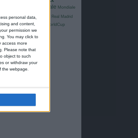
Goals
na
Milan
tus
Mondiale
Mondiale
Lazio
Nazionale
poli
Real Madrid
cess personal data,
Serie A
tising and content,
WorldCup
Sampdoria
up2026
your permission we
ng. You may click to
ay access more
g.
Please note that
o object to such
ces or withdraw your
 of the webpage.