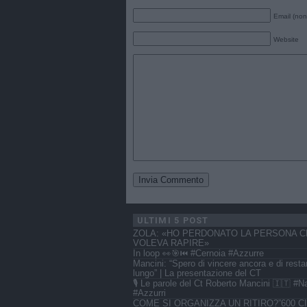
Email (non
Website
ULTIMI 5 POST
ZOLA: «HO PERDONATO LA PERSONA C
VOLEVA RAPIRE»
In loop 👀🎯⏮️ #Cernoia #Azzurre
Mancini: “Spero di vincere ancora e di resta
lungo” | La presentazione del CT
🎙️ Le parole del Ct Roberto Mancini 🇮🇹 #N
#Azzurri
COME SI ORGANIZZA UN RITIRO?”600 CI