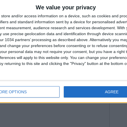
Fiorenti
DIO PER FÀBREGAS
Juven
il capo delegazione delle Azzurre” | Coverciano
We value your privacy
struisce il nostro futuro” | Algarve Cup 2022
2026
Na
--- Pubblicità ---
store and/or access information on a device, such as cookies and pro
Roma
ifiers and standard information sent by a device for personalised adver
WorldC
tent measurement, audience research and services development.
With 
 use precise geolocation data and identification through device scanni
ur 1034 partners’ processing as described above. Alternatively you m
 and change your preferences before consenting or to refuse consentin
our personal data may not require your consent, but you have a right t
ferences will apply to this website only. You can change your preferen
y returning to this site and clicking the "Privacy" button at the bottom
--- Pubblicità ---
ORE OPTIONS
AGREE
8:49 da Istvan in
Serie A
•
Commenti
: Nessun commento