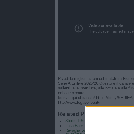
Rivedi le migliori azioni del match tra Fioren
Serie A Enilive 2025/26 Questo è il canale u
salienti, alle interviste, alle notizie e alle
del campionato.
Iscriviti qui al canale! https://bit.ly/SERIE
http://www.legaseriea.it/it
Related Posts
Storie di Serie A con Giovanni Simeone
Italia-Paesi Bassi 0-2 | Under 23 Femmi
Ravaglia Saves Bologna | Top Moment 