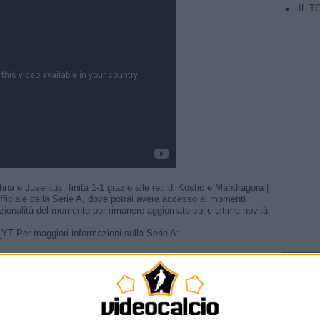
IL T
tina e Juventus, finita 1-1 grazie alle reti di Kostic e Mandragora |
fficiale della Serie A, dove potrai avere accesso ai momenti
 funzionalità del momento per rimanere aggiornato sulle ultime novità
A_YT Per maggiori informazioni sulla Serie A:
TAG
Argentina
 | Radio TV Serie A
Champio
nile | Amichevole
| Lazio-Bologna