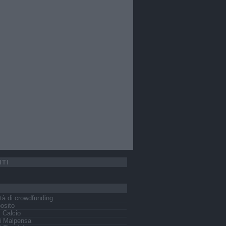
ITI
tà di crowdfunding
osito
s Calcio
i Malpensa