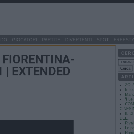
NDO
GIOCATORI
PARTITE
DIVERTENTI
SPOT
FREESTY
CER
 FIORENTINA-
1 | EXTENDED
ARTI
ZOL
In lo
Manci
🎙️ L
COME
CINESIN
IL 
DEL...
Rival
Le pa
Ranie