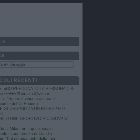
LE
CA
COLI RECENTI
A: «HO PERDONATO LA PERSONA CHE...
op 👀🎯⏮️ #Cernoia #Azzurre
ni: “Spero di vincere ancora e...
e parole del Ct Roberto...
 SI ORGANIZZA UN RITIRO?”600
I,...
DIRETTORE SPORTIVO PIÙ GIOVANE
do al Milan: un flop colossale
role in conferenza di Claudio...
ri: “È il coronamento della mia...