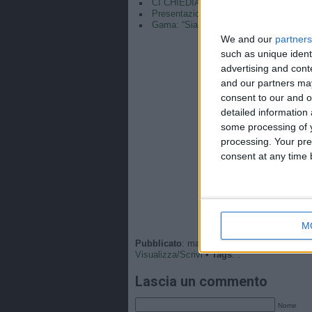
CI CHIEDIAMO PERCHÉ QUESTO O
Presentazione Gama | “Un onore essere 
Gama: “Siamo pronte, in Portogallo si co
We and our
partners
such as unique ident
advertising and con
and our partners may
consent to our and o
detailed information
some processing of y
processing. Your pre
consent at any time b
M
Pubblicato
: martedì, 25 Novembre 2025 - 0
Visualizza/Scrivi
•
Tags
: .
Lascia un commento
Nome