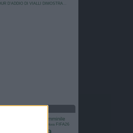
OUR D’ADDIO DI VIALLI DIMOSTRA...
S
calcio femminile
Barcellona
Brasile
Champions League
FIFA26
ns
Chelsea
Italia
Inter