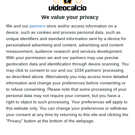
We value your privacy
We and our
partners
store and/or access information on a
device, such as cookies and process personal data, such as
unique identifiers and standard information sent by a device for
personalised advertising and content, advertising and content
Storie di Serie A: il format di Radio TV Serie A racconta
measurement, audience research and services development.
le storie di grandi personaggi che hanno lasciato un
With your permission we and our partners may use precise
segno indelebile nel nostro campionato. In questa
geolocation data and identification through device scanning. You
puntata coach Dan Peterson intervista Marcelo Ze
may click to consent to our and our 1034 partners’ processing
as described above. Alternatively you may access more detailed
Maria. L'ex terzino brasiliano ha giocato in Italia con le
information and change your preferences before consenting or
maglie di Parma, Perugia e Inter, diventando un
to refuse consenting.
Please note that some processing of your
giocatore di assoluto livello negli anni '90 nel nostro
personal data may not require your consent, but you have a
campionato | Radio TV Serie A Ascolta qui:
right to object to such processing. Your preferences will apply to
this website only. You can change your preferences or withdraw
https://legaseriea.it/radiotv Radio Serie A è on air su
your consent at any time by returning to this site and clicking the
radio DAB, visibile anch su DAZN, sito e app Lega
"Privacy" button at the bottom of the webpage.
Serie A. #RadioTVSerieA Questo è il canale ufficiale
della Serie A, dove potrai avere accesso ai momenti