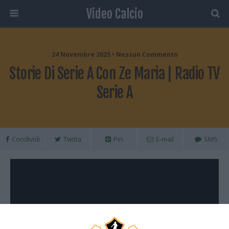
Video Calcio
24 Novembre 2025 • Nessun Commento
Storie Di Serie A Con Ze Maria | Radio TV
Serie A
Condividi
Twitta
Pin
E-mail
SMS