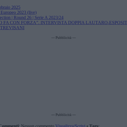
ebbraio 2025
 Europeo 2023 (live)
ction | Round 26 | Serie A 2023/24
 FA CON FORZA”. INTERVISTA DOPPIA LAUTARO-ESPOSI
 TREVISANI
--- Pubblicità ---
--- Pubblicità ---
Commenti
: Nessun commento
Visualizza/Scrivi
•
Tags
: .