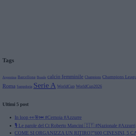
Tags
calcio femminile
Champions Leag
Barcellona
Champions
Brasile
Argentina
Serie A
Roma
WorldCup
WorldCup2026
Sampdoria
Ultimi 5 post
In loop 👀🎯⏮️ #Cernoia #Azzurre
🎙️ Le parole del Ct Roberto Mancini 🇮🇹 #Nazionale #Azzurri
COME SI ORGANIZZA UN RITIRO?”600 CINESINI, 5 