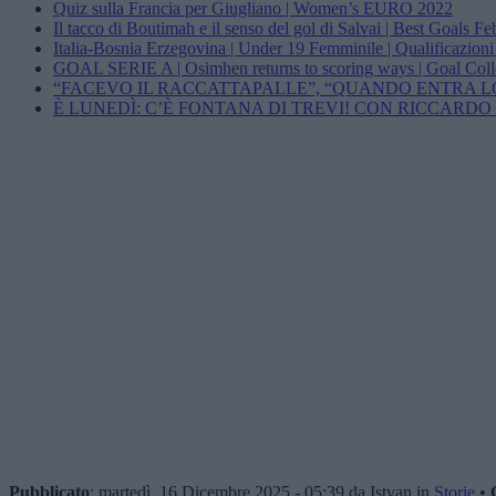
Quiz sulla Francia per Giugliano | Women’s EURO 2022
Il tacco di Boutimah e il senso del gol di Salvai | Best Goals F
Italia-Bosnia Erzegovina | Under 19 Femminile | Qualificazioni
GOAL SERIE A | Osimhen returns to scoring ways | Goal Colle
“FACEVO IL RACCATTAPALLE”, “QUANDO ENTRA LO
È LUNEDÌ: C’È FONTANA DI TREVI! CON RICCARDO
Pubblicato
: martedì, 16 Dicembre 2025 - 05:39 da Istvan in
Storie
•