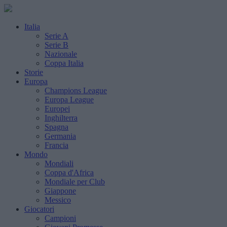
Italia
Serie A
Serie B
Nazionale
Coppa Italia
Storie
Europa
Champions League
Europa League
Europei
Inghilterra
Spagna
Germania
Francia
Mondo
Mondiali
Coppa d'Africa
Mondiale per Club
Giappone
Messico
Giocatori
Campioni