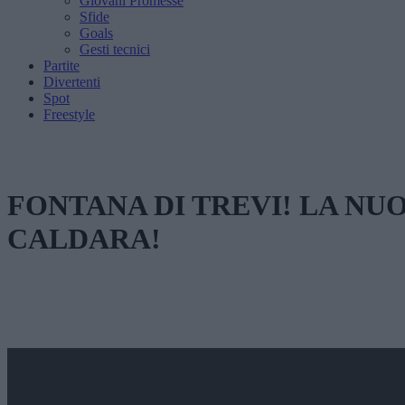
Giovani Promesse
Sfide
Goals
Gesti tecnici
Partite
Divertenti
Spot
Freestyle
FONTANA DI TREVI! LA NU
CALDARA!