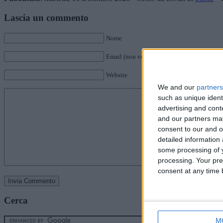
Lascia un commento
Nome
Email (non verrà pubblicata)
Website
We and our
partners
such as unique ident
advertising and con
and our partners may
consent to our and o
detailed information
some processing of y
processing. Your pre
consent at any time b
Cerca
M