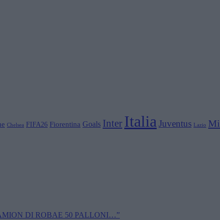
Italia
Inter
Mi
Juventus
Goals
ue
Fiorentina
FIFA26
Chelsea
Lazio
CAMION DI ROBAE 50 PALLONI…”