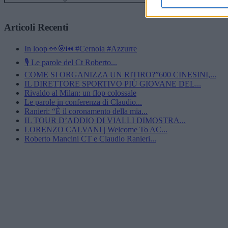
Articoli Recenti
In loop 👀🎯⏮️ #Cernoia #Azzurre
🎙️ Le parole del Ct Roberto...
COME SI ORGANIZZA UN RITIRO?”600 CINESINI,...
IL DIRETTORE SPORTIVO PIÙ GIOVANE DEL...
Rivaldo al Milan: un flop colossale
Le parole in conferenza di Claudio...
Ranieri: “È il coronamento della mia...
IL TOUR D’ADDIO DI VIALLI DIMOSTRA...
LORENZO CALVANI | Welcome To AC...
Roberto Mancini CT e Claudio Ranieri...