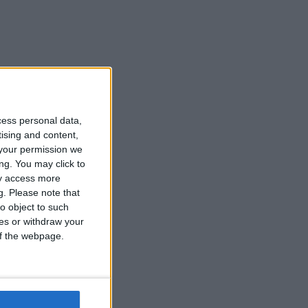
cess personal data,
tising and content,
your permission we
ng. You may click to
ay access more
g.
Please note that
o object to such
ces or withdraw your
 of the webpage.