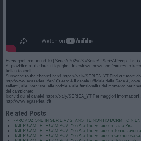
Every goal from round 10 | Serie A 2025/26 #SerieA #SerieARecap This is th
A, providing all the latest highlights, interviews, news and features to keep
Italian football.
Subscribe to the channel here! https://bit.ly/SERIEA_YT Find out more abo
http://www.legaseriea.it/en/ Questo è il canale ufficiale della Serie A, do
salienti, alle interviste, alle notizie e alle funzionalità del momento per ri
del campionato.
Iscriviti qui al canale! https://bit.ly/SERIEA_YT Per maggiori informazioni 
http://www.legaseriea.it/it
Related Posts
«PROMOZIONE IN SERIE A? STANOTTE NON HO DORMITO NIEN
HAIER CAM | REF CAM POV: You Are The Referee in Lazio-Pisa
HAIER CAM | REF CAM POV: You Are The Referee in Torino-Juvent
HAIER CAM | REF CAM POV: You Are The Referee in Cremonese-C
HAIER CAM | REF CAM POV: You Are The Referee in Bologna-Inter