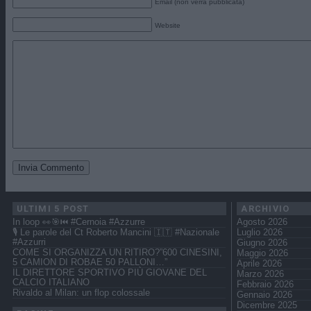
Email (non verrà pubblicata)
Website
ULTIMI 5 POST
ARCHIVIO
In loop 👀🎯⏮️ #Cernoia #Azzurre
Agosto 2026
🎙️ Le parole del Ct Roberto Mancini 🇮🇹 #Nazionale
Luglio 2026
#Azzurri
Giugno 2026
COME SI ORGANIZZA UN RITIRO?”600 CINESINI,
Maggio 2026
5 CAMION DI ROBAE 50 PALLONI…”
Aprile 2026
IL DIRETTORE SPORTIVO PIÙ GIOVANE DEL
Marzo 2026
CALCIO ITALIANO
Febbraio 2026
Rivaldo al Milan: un flop colossale
Gennaio 2026
Dicembre 2025