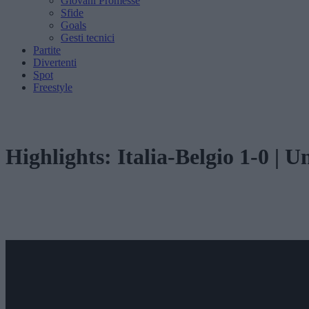
Giovani Promesse
Sfide
Goals
Gesti tecnici
Partite
Divertenti
Spot
Freestyle
Highlights: Italia-Belgio 1-0 |