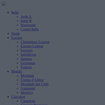
Italia
Serie A
Serie B
Nazionale
Coppa Italia
Storie
Europa
Champions League
Europa League
Europei
Inghilterra
Spagna
Germania
Francia
Mondo
Mondiali
Coppa d'Africa
Mondiale per Club
Giappone
Messico
Giocatori
Campioni