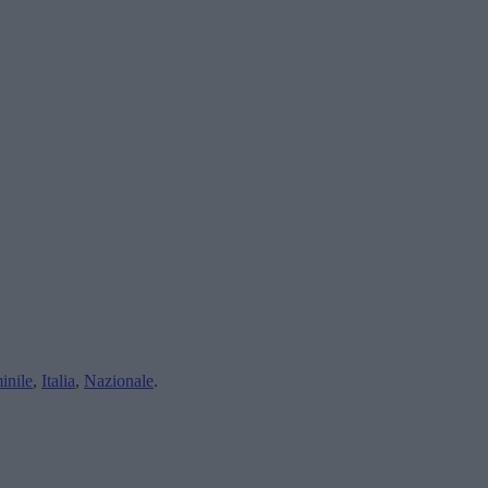
inile
,
Italia
,
Nazionale
.