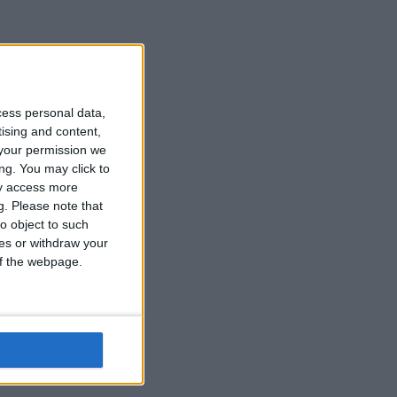
cess personal data,
tising and content,
your permission we
ng. You may click to
ay access more
g.
Please note that
o object to such
ces or withdraw your
 of the webpage.