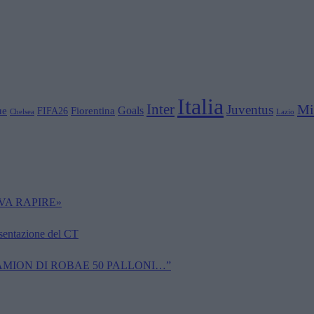
Italia
Inter
Mi
Juventus
Goals
ue
Fiorentina
FIFA26
Chelsea
Lazio
VA RAPIRE»
esentazione del CT
CAMION DI ROBAE 50 PALLONI…”