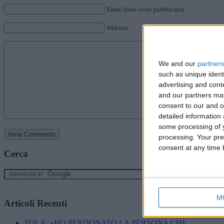
Email (non verrà pubblicata)
Website
We and our
partners
such as unique ident
advertising and con
and our partners may
consent to our and o
detailed information
some processing of y
processing. Your pre
consent at any time b
Cerca
M
Articoli Recenti
ZOLA: «HO PERDONATO LA PERSONA CHE...