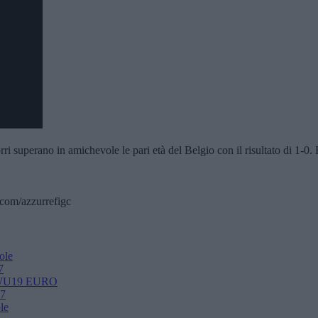
 superano in amichevole le pari età del Belgio con il risultato di 1-0. R
.com/azzurrefigc
ole
7
 2 WU19 EURO
27
le