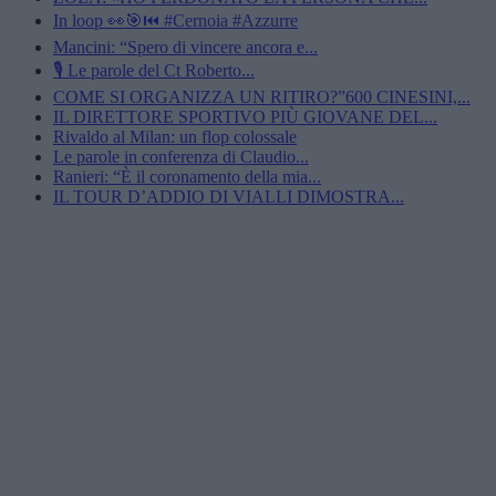
In loop 👀🎯⏮️ #Cernoia #Azzurre
Mancini: “Spero di vincere ancora e...
🎙️ Le parole del Ct Roberto...
COME SI ORGANIZZA UN RITIRO?”600 CINESINI,...
IL DIRETTORE SPORTIVO PIÙ GIOVANE DEL...
Rivaldo al Milan: un flop colossale
Le parole in conferenza di Claudio...
Ranieri: “È il coronamento della mia...
IL TOUR D’ADDIO DI VIALLI DIMOSTRA...