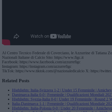
Al Centro Tecnico Federale di Coverciano, le Azzurrine di Tatiana Zorri
Nazionali Italiane di Calcio Sito: https://www.figc.it​​
Facebook: https://www.facebook.com/azzurrefigc​​
Instagram: https://instagram.com/azzurrefigc​
TikTok: https://www.tiktok.com/@nazionaledicalcio X: https://twitter
Related Posts
Highlights: Italia-Svizzera 1-2 | Under 15 Femminile | Amichev
Danimarca-Italia 0-0 | Femminile | Qualificazioni Mondiali 202
Highlights: Svezia-Italia 0-0 | Under 19 Femminile | Round
Italia-Danimarca 1-1 | Femminile | Qualificazioni Mondiale 20
Highlights: Italia-Polonia 0-0 | Under 20 Femminile | Amichevo