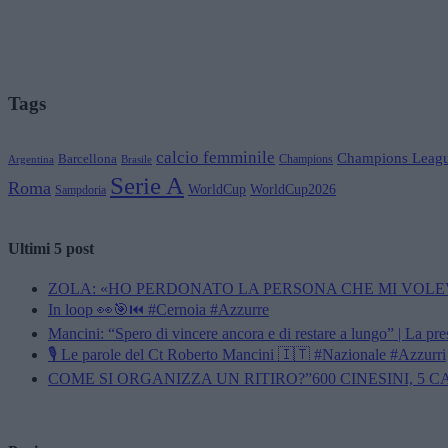
Tags
calcio femminile
Champions Leag
Barcellona
Champions
Brasile
Argentina
Serie A
Roma
WorldCup
WorldCup2026
Sampdoria
Ultimi 5 post
ZOLA: «HO PERDONATO LA PERSONA CHE MI VOLE
In loop 👀🎯⏮️ #Cernoia #Azzurre
Mancini: “Spero di vincere ancora e di restare a lungo” | La pr
🎙️ Le parole del Ct Roberto Mancini 🇮🇹 #Nazionale #Azzurri
COME SI ORGANIZZA UN RITIRO?”600 CINESINI, 5 