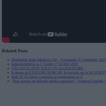
Related Posts
Highlights: Italia-Moldova 3-0 – Femminile (17 settembre 2021
Italia-Inghilterra 4-2 | Under 17 EURO 2025
VELASCO: NON SOLO UN ALLENATORE
Il ritorno di STEFANO BORGHI, la favorita per lo SCUDETTO
Serie B: il Chievo conquista la promozione in A
“Non auguro un debutto simile a nessuno!” | Andrea Consigli | I