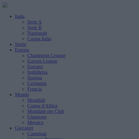
Italia
Serie A
Serie B
Nazionale
Coppa Italia
Storie
Europa
Champions League
Europa League
Europei
Inghilterra
Spagna
Germania
Francia
Mondo
Mondiali
Coppa d'Africa
Mondiale per Club
Giappone
Messico
Giocatori
Campioni