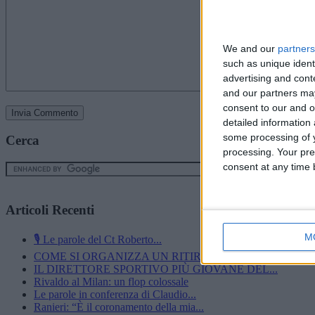
We and our
partners
such as unique ident
advertising and con
and our partners may
consent to our and o
detailed information
some processing of y
Cerca
processing. Your pre
consent at any time b
Articoli Recenti
M
🎙️ Le parole del Ct Roberto...
COME SI ORGANIZZA UN RITIRO?”600 CINESINI,...
IL DIRETTORE SPORTIVO PIÙ GIOVANE DEL...
Rivaldo al Milan: un flop colossale
Le parole in conferenza di Claudio...
Ranieri: “È il coronamento della mia...