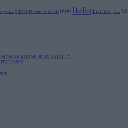
Italia
Inter
Mi
Juventus
Goals
ue
Fiorentina
FIFA26
Chelsea
Lazio
CAMION DI ROBAE 50 PALLONI…”
 ITALIANO
zurri