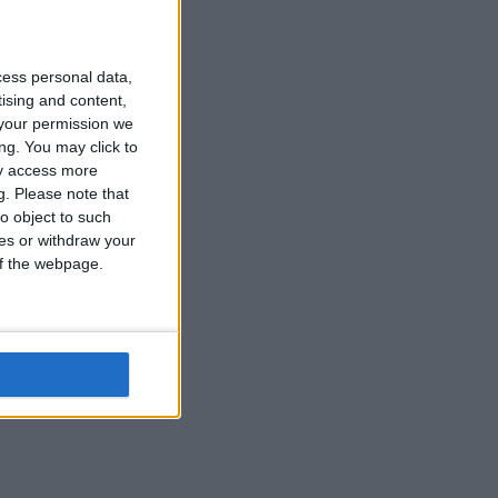
cess personal data,
tising and content,
your permission we
ng. You may click to
ay access more
g.
Please note that
o object to such
ces or withdraw your
 of the webpage.