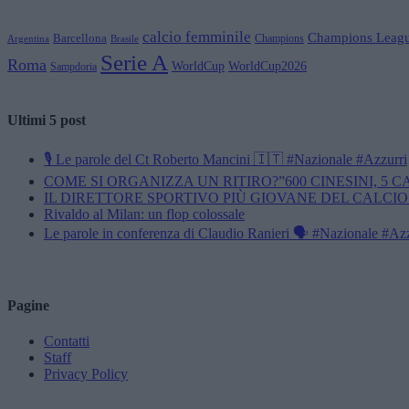
calcio femminile
Champions Leag
Barcellona
Champions
Brasile
Argentina
Serie A
Roma
WorldCup
WorldCup2026
Sampdoria
Ultimi 5 post
🎙️ Le parole del Ct Roberto Mancini 🇮🇹 #Nazionale #Azzurri
COME SI ORGANIZZA UN RITIRO?”600 CINESINI, 5 
IL DIRETTORE SPORTIVO PIÙ GIOVANE DEL CALCIO
Rivaldo al Milan: un flop colossale
Le parole in conferenza di Claudio Ranieri 🗣️ #Nazionale #Az
Pagine
Contatti
Staff
Privacy Policy