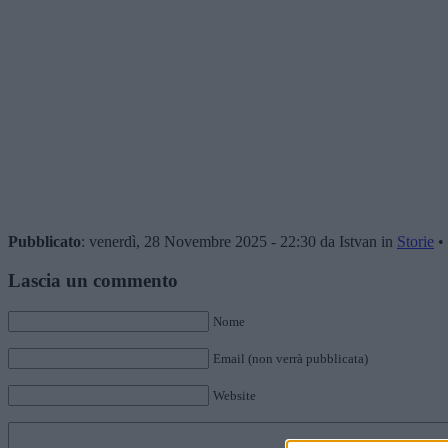
Pubblicato
: venerdì, 28 Novembre 2025 - 22:30 da Istvan in
Storie
•
Lascia un commento
Nome
Email (non verrà pubblicata)
Website