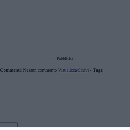
--- Pubblicità ---
Commenti
: Nessun commento
Visualizza/Scrivi
•
Tags
: .