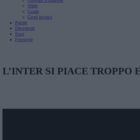
Giovani Promesse
Sfide
Goals
Gesti tecnici
Partite
Divertenti
Spot
Freestyle
L’INTER SI PIACE TROPPO 