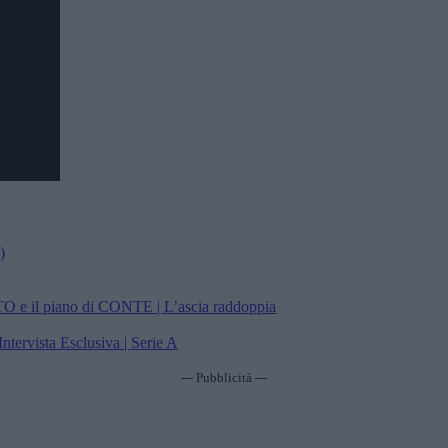
)
 e il piano di CONTE | L’ascia raddoppia
ntervista Esclusiva | Serie A
--- Pubblicità ---