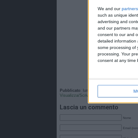
We and our
partners
such as unique ident
advertising and con
and our partners may
consent to our and o
detailed information
some processing of y
processing. Your pre
consent at any time b
Pubblicato
: lunedì, 17 Novembre 2025 - 20
M
Visualizza/Scrivi
•
Tags
:
Italia
,
Nazionale
.
Lascia un commento
Nome
Email (non