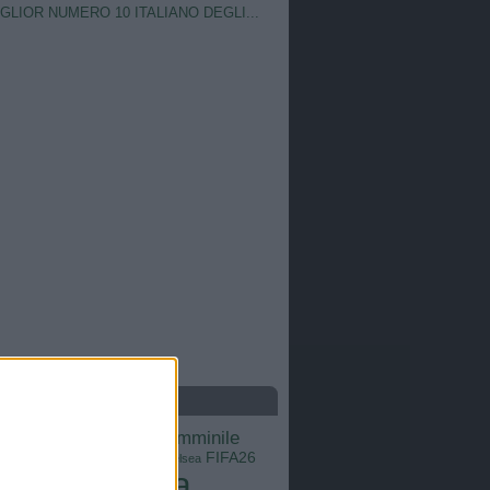
IGLIOR NUMERO 10 ITALIANO DEGLI...
S
calcio femminile
Barcellona
Brasile
Champions League
FIFA26
ns
Chelsea
Italia
Inter