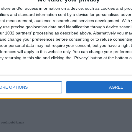
Fiorenti
Juven
store and/or access information on a device, such as cookies and pro
ifiers and standard information sent by a device for personalised adver
2026
Na
tent measurement, audience research and services development.
With 
Roma
 use precise geolocation data and identification through device scanni
WorldC
ur 1032 partners’ processing as described above. Alternatively you m
 and change your preferences before consenting or to refuse consentin
our personal data may not require your consent, but you have a right t
ferences will apply to this website only. You can change your preferen
y returning to this site and clicking the "Privacy" button at the bottom
--- Pubblicità ---
:57 da Istvan in
Nazionale
•
Commenti
: Nessun commento
ORE OPTIONS
AGREE
 verrà pubblicata)