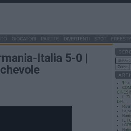
NDO
GIOCATORI
PARTITE
DIVERTENTI
SPOT
FREESTY
CER
mania-Italia 5-0 |
ichevole
ARTI
🎙️ L
COME
CINESIN
IL 
DEL...
Rival
Le pa
Ranie
IL T
LORE
Rober