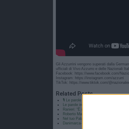
Gli Azzurrini vengono superati dalla German
ufficiali di Vivo Azzurro e delle Nazionali Itali
Facebook: https://www.facebook.com/Nazion
Instagram: https://instagram.com/azzurri​
TikTok: https://www.tiktok.com/@nazionaledi
Related Posts
🎙️ Le parole del Ct Roberto Mancini 🇮
Le parole in conferenza di Claudio Ranie
Ranieri: “È il coronamento della mia car
Roberto Mancini CT e Claudio Ranieri di
Nel tuo Palazzo può entrare… 👱🏻‍♀️⚽️#
Danimarca-ITALIA 0-0 (5-4 d.c.r.) | Und