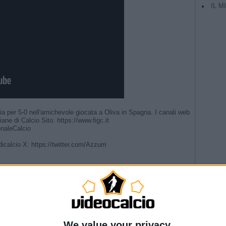
IL M
ia per 5-0 nell'amichevole giocata a Oliva in Spagna. I canali web
ane di Calcio Sito: https://www.figc.it​​​​
aleCalcio​
calcio X: https://twitter.com/Azzurri
 #Nazionale #Azzurri
ri 🗣️ #Nazionale #Azzurri
TAG
riera” | La presentazione del Direttore Tecnico
rettore tecnico | L’annuncio di Malagò
Argentina
Nazionale #Azzurre
Champio
er 19 | Play-Off FIFA U20 World Cup 2027
We value your privacy
--- Pubblicità ---