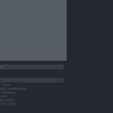
ITI
s Calcio
tà di crowdfunding
i Malpensa
osito
tis online
 Fiumicino