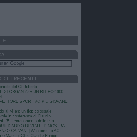
LE
CA
COLI RECENTI
e parole del Ct Roberto...
 SI ORGANIZZA UN RITIRO?”600
I,...
DIRETTORE SPORTIVO PIÙ GIOVANE
do al Milan: un flop colossale
role in conferenza di Claudio...
ri: “È il coronamento della mia...
OUR D’ADDIO DI VIALLI DIMOSTRA...
NZO CALVANI | Welcome To AC...
to Mancini CT e Claudio Ranieri...