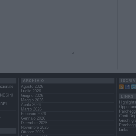
ARCHIVIO
ISCRIV
azionale
Agosto 2026
Luglio 2026
NESINI,
Giugno 2026
LINKS
Maggio 2026
Highlight
 DEL
Aprile 2026
Opportuni
Marzo 2026
Parchegg
Febbraio 2026
Conti Dep
️
Gennaio 2026
Giochi gra
Dicembre 2025
Parcheggi
Novembre 2025
Links
Ottobre 2025