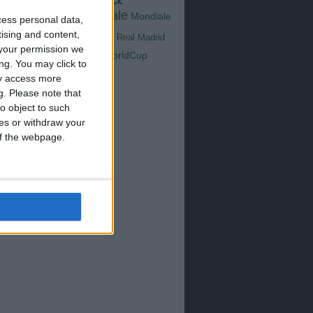
Goals
na
Milan
tus
Mondiale
Mondiale
Lazio
cess personal data,
Nazionale
tising and content,
poli
Real Madrid
Serie A
your permission we
WorldCup
Sampdoria
ng. You may click to
up2026
ay access more
g.
Please note that
o object to such
ces or withdraw your
 of the webpage.