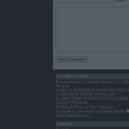
Website
ULTIMI 5 POST
🎙️ Le parole del Ct Roberto Mancini 🇮🇹 #N
#Azzurri
COME SI ORGANIZZA UN RITIRO?”600 CI
5 CAMION DI ROBAE 50 PALLONI…”
IL DIRETTORE SPORTIVO PIÙ GIOVANE
CALCIO ITALIANO
Rivaldo al Milan: un flop colossale
Le parole in conferenza di Claudio Ranieri 🗣
#Nazionale #Azzurri
PAGINE