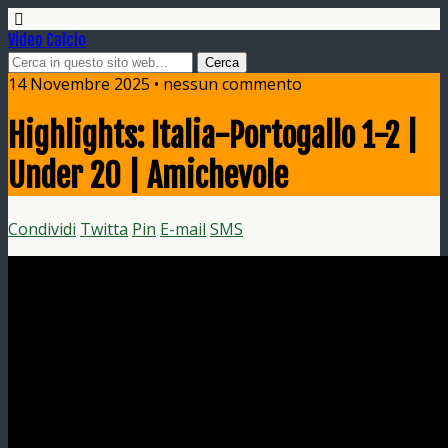
Video Calcio
14 Novembre 2025 • nessun commento
Highlights: Italia-Portogallo 1-2 |
Under 20 | Amichevole
Condividi
Twitta
Pin
E-mail
SMS