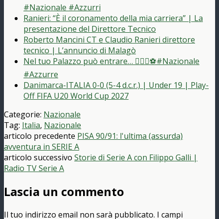
#Nazionale #Azzurri
Ranieri: “È il coronamento della mia carriera” | La
presentazione del Direttore Tecnico
Roberto Mancini CT e Claudio Ranieri direttore
tecnico | L’annuncio di Malagò
Nel tuo Palazzo può entrare… 👱🏻‍♀️⚽️#Nazionale
#Azzurre
Danimarca-ITALIA 0-0 (5-4 d.c.r.) | Under 19 | Play-
Off FIFA U20 World Cup 2027
Categorie:
Nazionale
Tag:
Italia
,
Nazionale
articolo precedente
PISA 90/91: l'ultima (assurda)
avventura in SERIE A
articolo successivo
Storie di Serie A con Filippo Galli |
Radio TV Serie A
Lascia un commento
Il tuo indirizzo email non sarà pubblicato.
I campi