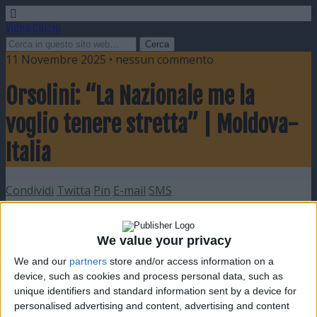
Video Calcio
11 Novembre 2025 • nessun commento
Orsolini: “La Nazionale me la
voglio tenere stretta” | Moldova-
Italia
Condividi
Twitta
Pin
E-mail
SMS
We value your privacy
We and our
partners
store and/or access information on a
device, such as cookies and process personal data, such as
unique identifiers and standard information sent by a device for
personalised advertising and content, advertising and content