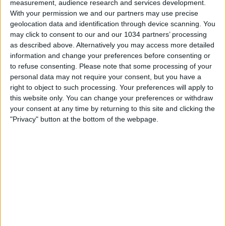
measurement, audience research and services development.
With your permission we and our partners may use precise
geolocation data and identification through device scanning. You
may click to consent to our and our 1034 partners’ processing
as described above. Alternatively you may access more detailed
information and change your preferences before consenting or
to refuse consenting.
Please note that some processing of your
personal data may not require your consent, but you have a
Le parole in conferenza stampa dell’attaccante Azzurro a
right to object to such processing. Your preferences will apply to
Coverciano in vista del doppio impegno contro Moldova e
this website only. You can change your preferences or withdraw
Norvegia valido per le qualificazioni Mondiali I canali web
your consent at any time by returning to this site and clicking the
ufficiali delle Nazionali Italiane di Calcio Sito:
"Privacy" button at the bottom of the webpage.
https://www.figc.it​​​​
Facebook: https://www.facebook.com/NazionaleCalcio​
Instagram: https://instagram.com/azzurri​
TikTok: https://www.tiktok.com/@nazionaledicalcio X:
https://twitter.com/Azzurri
Related Posts
In loop 👀🎯⏮️ #Cernoia #Azzurre