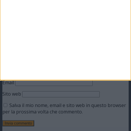
Il tuo indirizzo email non sarà pubblicato.
I campi
obbligatori sono contrassegnati
*
Commento
*
Nome
Email
Sito web
Salva il mio nome, email e sito web in questo browser
per la prossima volta che commento.