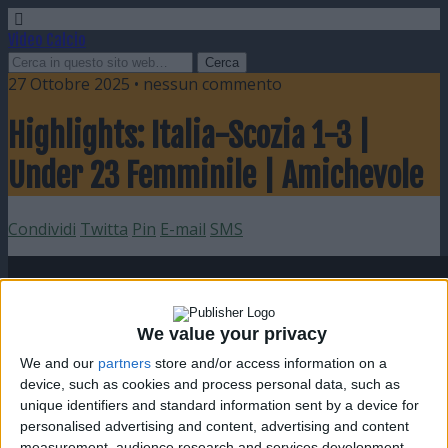
Video Calcio
27 Ottobre 2025 • nessun commento
Highlights: Italia-Scozia 1-3 |
Under 23 Femminile | Amichevole
Condividi
Twitta
Pin
E-mail
SMS
We value your privacy
We and our
partners
store and/or access information on a
device, such as cookies and process personal data, such as
unique identifiers and standard information sent by a device for
personalised advertising and content, advertising and content
measurement, audience research and services development.