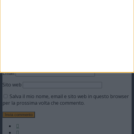
Commento
*
Nome
Email
Sito web
Salva il mio nome, email e sito web in questo browser
per la prossima volta che commento.