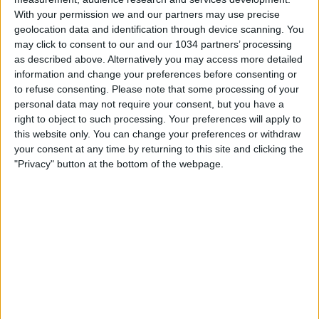
With your permission we and our partners may use precise
geolocation data and identification through device scanning. You
may click to consent to our and our 1034 partners’ processing
as described above. Alternatively you may access more detailed
information and change your preferences before consenting or
Le Azzurrine perdono contro la Scozia per 1-3
to refuse consenting.
Please note that some processing of your
nell'amichevole giocata al Centro Tecnico Federale di
personal data may not require your consent, but you have a
right to object to such processing. Your preferences will apply to
Coverciano. Per l'Italia rete di Renzotti. I canali web
this website only. You can change your preferences or withdraw
ufficiali di Vivo Azzurro e delle Nazionali Italiane di Calcio
your consent at any time by returning to this site and clicking the
Sito: https://www.figc.it​​
"Privacy" button at the bottom of the webpage.
Facebook: https://www.facebook.com/azzurrefigc​​
Instagram: https://instagram.com/azzurrefigc​
TikTok: https://www.tiktok.com/@nazionaledicalcio X:
https://twitter.com/azzurrefigc
Related Posts
Highlights: Italia-Svizzera 1-2 | Under 15 Femminile
| Amichevole
Danimarca-Italia 0-0 | Femminile | Qualificazioni