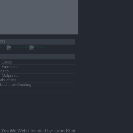
ITI
s Calcio
 Fiumicino
osito
i Malpensa
tis online
tà di crowdfunding
:
Yes We Web
• Inspired by:
Leon Kilat