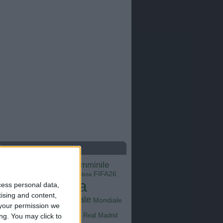
S
calcio femminile
Barcellona
Brasile
Champions League
FIFA26
ns
Chelsea
Italia
cess personal data,
Inter
Goals
na
tising and content,
Milan
tus
Mondiale
Mondiale
Lazio
your permission we
Nazionale
poli
Real Madrid
ng. You may click to