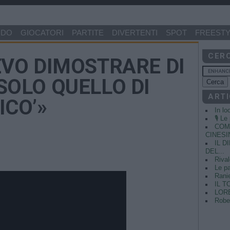
NDO
GIOCATORI
PARTITE
DIVERTENTI
SPOT
FREESTY
CER
EVO DIMOSTRARE DI
SOLO QUELLO DI
ARTI
ICO’»
In lo
🎙️ L
COME
CINESIN
IL 
DEL...
Rival
Le pa
Ranie
IL T
LORE
Rober