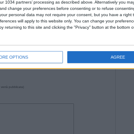
ur 1034 partners’ processing as described above. Alternatively you m
Roma
WorldC
 and change your preferences before consenting or to refuse consentin
our personal data may not require your consent, but you have a right t
ferences will apply to this website only. You can change your preferen
y returning to this site and clicking the "Privacy" button at the bottom
--- Pubblicità ---
1 da Istvan in
Storie
•
Commenti
: Nessun commento
ORE OPTIONS
AGREE
 verrà pubblicata)