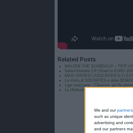
Related Posts
MALDINI CHE SCANDALO! – TIER LIST d
Italia-Finlandia 2-0 | Road to EURO 202
MAXI SINTESI LAZIO-INTER 0-3 | 
La storia di SÓCRATES e della DEMOC
Liga mexicana – Clausura: gol 8a giorn
La rifinitura degli Azzurri | Verso Svizzer
We and our
partners
such as unique ident
advertising and con
and our partners may