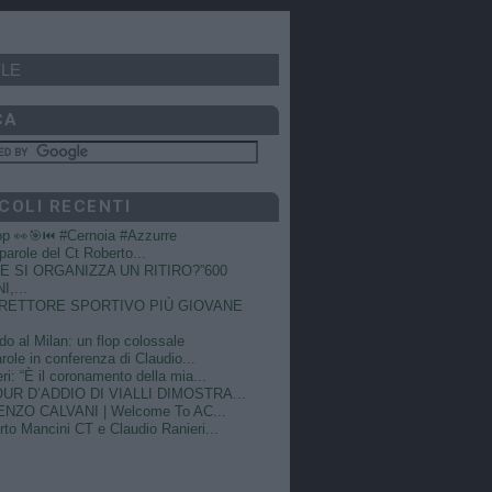
LE
CA
COLI RECENTI
op 👀🎯⏮️ #Cernoia #Azzurre
e parole del Ct Roberto...
 SI ORGANIZZA UN RITIRO?”600
I,...
DIRETTORE SPORTIVO PIÙ GIOVANE
do al Milan: un flop colossale
role in conferenza di Claudio...
ri: “È il coronamento della mia...
OUR D’ADDIO DI VIALLI DIMOSTRA...
NZO CALVANI | Welcome To AC...
to Mancini CT e Claudio Ranieri...