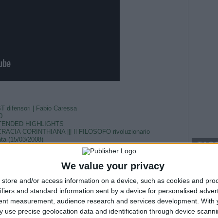
ifensori | Fabio Caressa
0
EXTENDED HIGHLIGHTS
RACIA CORINTHIANA ||| Il FILOSOFO rivoluzionario
ata (15/03/2008)
TAG
a-Italia
--- Pubblicità ---
Argentina
We value your privacy
Champio
store and/or access information on a device, such as cookies and pro
Fiorenti
ifiers and standard information sent by a device for personalised adver
Juven
tent measurement, audience research and services development.
With 
2026
Na
 use precise geolocation data and identification through device scanni