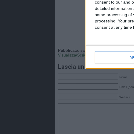
consent to our and o
detailed information
some processing of y
processing. Your pre
consent at any time b
Pubblicato
: sabato, 11 Ottobre 2025 - 18:0
Visualizza/Scrivi
•
Tags
: .
M
Lascia un commento
Nome
Email (non
Website