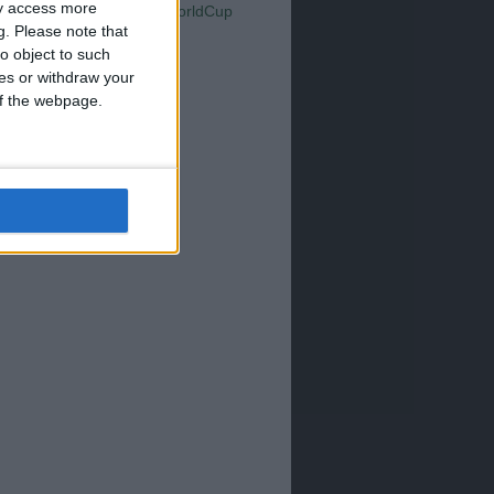
Serie A
ay access more
WorldCup
Sampdoria
up2026
g.
Please note that
o object to such
ces or withdraw your
 of the webpage.