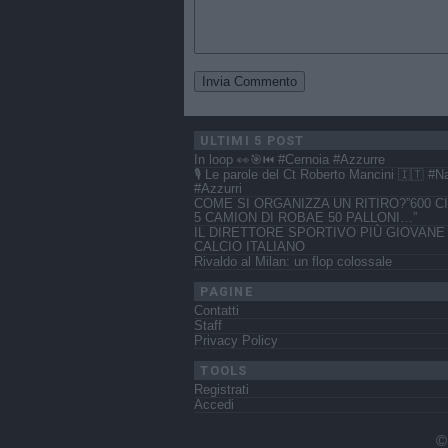
ULTIMI 5 POST
In loop 👀🎯⏮️ #Cernoia #Azzurre
🎙️ Le parole del Ct Roberto Mancini 🇮🇹 #N
#Azzurri
COME SI ORGANIZZA UN RITIRO?”600 CI
5 CAMION DI ROBAE 50 PALLONI…”
IL DIRETTORE SPORTIVO PIÙ GIOVANE
CALCIO ITALIANO
Rivaldo al Milan: un flop colossale
PAGINE
Contatti
Staff
Privacy Policy
TOOLS
Registrati
Accedi
©