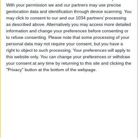
With your permission we and our partners may use precise
geolocation data and identification through device scanning. You
may click to consent to our and our 1034 partners’ processing
as described above. Alternatively you may access more detailed
information and change your preferences before consenting or
to refuse consenting.
Please note that some processing of your
Nell'amichevole disputata allo Stadio Antonio Molinari di
personal data may not require your consent, but you have a
Campobasso, gli Azzurrini di Alberto Bollini pareggiano
right to object to such processing. Your preferences will apply to
la Scozia per 1-1. Rete di Giardino. I canali web ufficiali
this website only. You can change your preferences or withdraw
delle Nazionali Italiane di Calcio Sito: https://www.figc.it​​​​
your consent at any time by returning to this site and clicking the
Facebook: https://www.facebook.com/NazionaleCalcio​
"Privacy" button at the bottom of the webpage.
Instagram: https://instagram.com/azzurri​
TikTok: https://www.tiktok.com/@nazionaledicalcio X:
https://twitter.com/Azzurri
Related Posts
In loop 👀🎯⏮️ #Cernoia #Azzurre
Mancini: “Spero di vincere ancora e di restare a
lungo” | La presentazione del CT
🎙️ Le parole del Ct Roberto Mancini 🇮🇹 #Nazionale