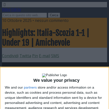
Video Calcio
10 Ottobre 2025 • nessun commento
Highlights: Italia-Scozia 1-1 |
Under 19 | Amichevole
Condividi
Twitta
Pin
E-mail
SMS
We value your privacy
We and our
partners
store and/or access information on a
device, such as cookies and process personal data, such as
unique identifiers and standard information sent by a device for
personalised advertising and content, advertising and content
measurement, audience research and services development.