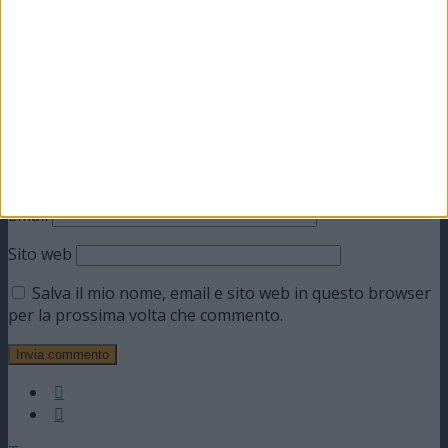
Commento
*
Nome
Email
Sito web
Salva il mio nome, email e sito web in questo browser
per la prossima volta che commento.