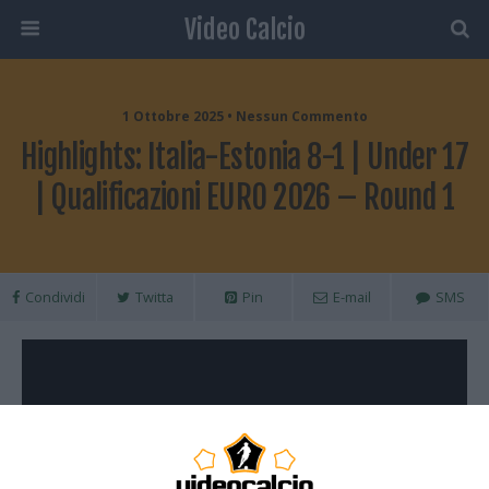
Video Calcio
1 Ottobre 2025 • Nessun Commento
Highlights: Italia-Estonia 8-1 | Under 17
| Qualificazioni EURO 2026 – Round 1
Condividi
Twitta
Pin
E-mail
SMS