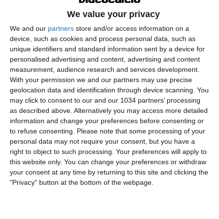
We value your privacy
We and our
partners
store and/or access information on a
device, such as cookies and process personal data, such as
unique identifiers and standard information sent by a device for
personalised advertising and content, advertising and content
measurement, audience research and services development.
Gli Azzurrini di Franceschini superano l'Estonia per 8-1
With your permission we and our partners may use precise
nella prima gara del Round 1 di qualificazione ad Euro
geolocation data and identification through device scanning. You
may click to consent to our and our 1034 partners’ processing
2026. Reti di Perillo, Giammattei, Corigliano, Varali,
as described above. Alternatively you may access more detailed
Bonifazi, Fugazzola, Gasparello e Del Fabbro. I canali
information and change your preferences before consenting or
web ufficiali di Vivo Azzurro e delle Nazionali Italiane
to refuse consenting.
Please note that some processing of your
di Calcio Sito: https://www.figc.it​​​​
personal data may not require your consent, but you have a
right to object to such processing. Your preferences will apply to
Facebook: https://www.facebook.com/NazionaleCalcio​
this website only. You can change your preferences or withdraw
Instagram: https://instagram.com/azzurri​
your consent at any time by returning to this site and clicking the
TikTok: https://www.tiktok.com/@nazionaledicalcio X:
"Privacy" button at the bottom of the webpage.
https://twitter.com/Azzurri
Related Posts