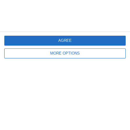
Articolo Precedente
Articolo Successivo
COSA SUCCEDE ORA CON
LE FOOT TOUJOURS, LA
SAN SIRO?
SECONDA PUNTATA CON
D'AGOSTINO, FERRÈ,
BARSOTTI E GIORGINO!
AGREE
MORE OPTIONS
Lascia un commento
Il tuo indirizzo email non sarà pubblicato.
I campi
obbligatori sono contrassegnati
*
Commento
*