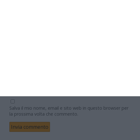
Nome
Email
Sito web
Salva il mio nome, email e sito web in questo browser per
la prossima volta che commento.