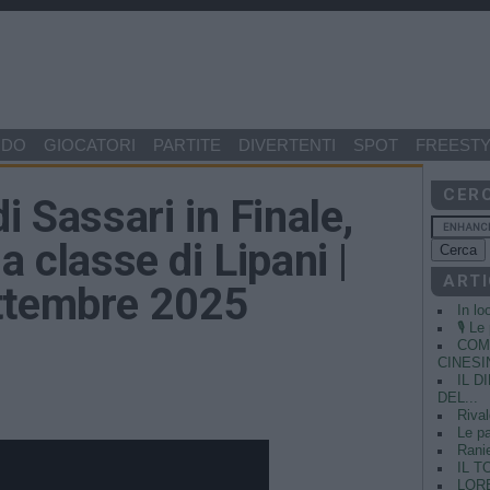
NDO
GIOCATORI
PARTITE
DIVERTENTI
SPOT
FREESTY
CER
i Sassari in Finale,
a classe di Lipani |
ARTI
ttembre 2025
In lo
🎙️ L
COME
CINESIN
IL 
DEL...
Rival
Le pa
Ranie
IL T
LORE