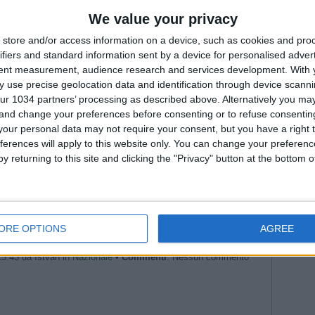
Fiorenti
ri 🗣️ #Nazionale #Azzurri
Juven
riera” | La presentazione del Direttore Tecnico
We value your privacy
rettore tecnico | L’annuncio di Malagò
Nazionale #Azzurre
2026
Na
store and/or access information on a device, such as cookies and pro
--- Pubblicità ---
Roma
ifiers and standard information sent by a device for personalised adver
WorldC
tent measurement, audience research and services development.
With 
 use precise geolocation data and identification through device scanni
ur 1034 partners’ processing as described above. Alternatively you m
 and change your preferences before consenting or to refuse consentin
our personal data may not require your consent, but you have a right t
ferences will apply to this website only. You can change your preferen
y returning to this site and clicking the "Privacy" button at the bottom
ORE OPTIONS
AGREE
--- Pubblicità ---
15:43 da Istvan in
Nazionale
•
Commenti
: Nessun commento