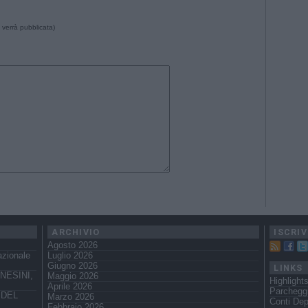
 verrà pubblicata)
ARCHIVIO
ISCRIV
Agosto 2026
azionale
Luglio 2026
Giugno 2026
LINKS
NESINI,
Maggio 2026
Highlight
Aprile 2026
Parchegg
 DEL
Marzo 2026
Conti Dep
Febbraio 2026