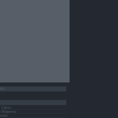
ITI
s Calcio
i Malpensa
osito