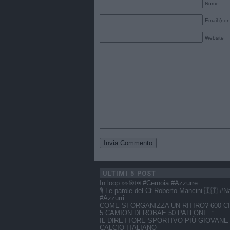
Nome
Email (non
Website
ULTIMI 5 POST
In loop 👀🎯⏮️ #Cernoia #Azzurre
🎙️ Le parole del Ct Roberto Mancini 🇮🇹 #N
#Azzurri
COME SI ORGANIZZA UN RITIRO?”600 CI
5 CAMION DI ROBAE 50 PALLONI…”
IL DIRETTORE SPORTIVO PIÙ GIOVANE
CALCIO ITALIANO