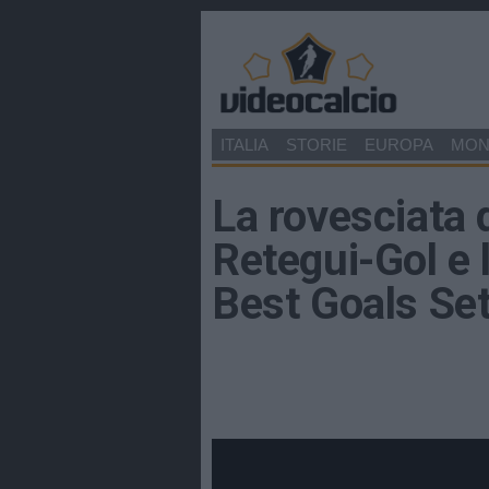
ITALIA
STORIE
EUROPA
MO
La rovesciata d
Retegui-Gol e l
Best Goals Se