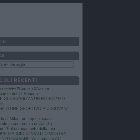
LE
CA
COLI RECENTI
op 👀🎯⏮️ #Cernoia #Azzurre
e parole del Ct Roberto...
 SI ORGANIZZA UN RITIRO?”600
I,...
DIRETTORE SPORTIVO PIÙ GIOVANE
do al Milan: un flop colossale
role in conferenza di Claudio...
ri: “È il coronamento della mia...
OUR D’ADDIO DI VIALLI DIMOSTRA...
NZO CALVANI | Welcome To AC...