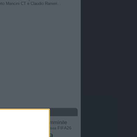
to Mancini CT e Claudio Ranieri...
S
calcio femminile
Barcellona
Brasile
Champions League
FIFA26
ns
Chelsea
Italia
Inter