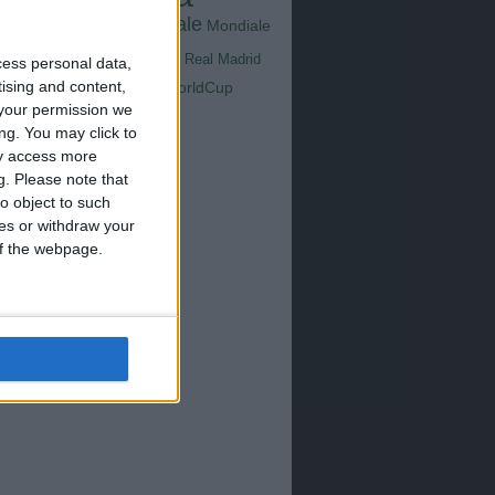
Goals
na
Milan
tus
Mondiale
Mondiale
Lazio
Nazionale
poli
Real Madrid
cess personal data,
Serie A
tising and content,
WorldCup
Sampdoria
up2026
your permission we
ng. You may click to
ay access more
g.
Please note that
o object to such
ces or withdraw your
 of the webpage.