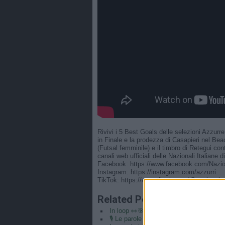
Rivivi i 5 Best Goals delle selezioni Azzur
in Finale e la prodezza di Casapieri nel Be
(Futsal femminile) e il timbro di Retegui con
canali web ufficiali delle Nazionali Italiane di 
Facebook: https://www.facebook.com/Nazion
Instagram: https://instagram.com/azzurri​
TikTok: https://www.tiktok.com/@nazionaledi
Related Posts
In loop 👀🎯⏮️ #Cernoia #Azzurre
🎙️ Le parole del Ct Roberto Mancini 🇮