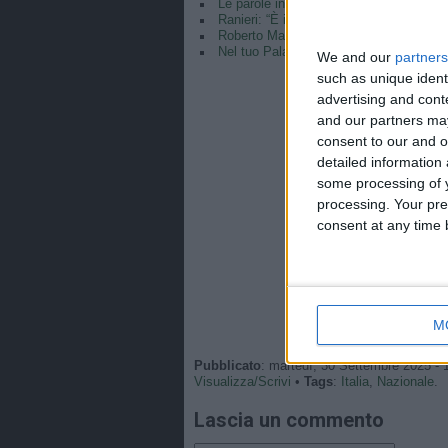
Le parole in conferenza di Claudio Ranie
Ranieri: “È il coronamento della mia car
Roberto Mancini CT e Claudio Ranieri di
Nel tuo Palazzo può entrare… 👱🏻‍♀️⚽️#
We and our
partners
such as unique ident
advertising and con
and our partners may
consent to our and o
detailed information
some processing of y
processing. Your pre
consent at any time b
M
Pubblicato
: martedì, 30 Settembre 2025 - 
Visualizza/Scrivi
•
Tags
:
Italia
,
Nazionale
.
Lascia un commento