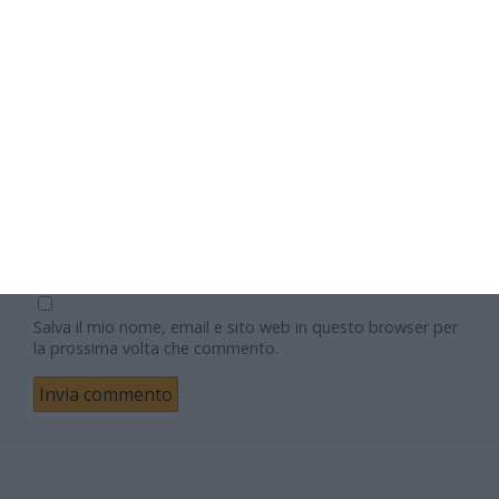
Nome
Email
Sito web
Salva il mio nome, email e sito web in questo browser per
la prossima volta che commento.