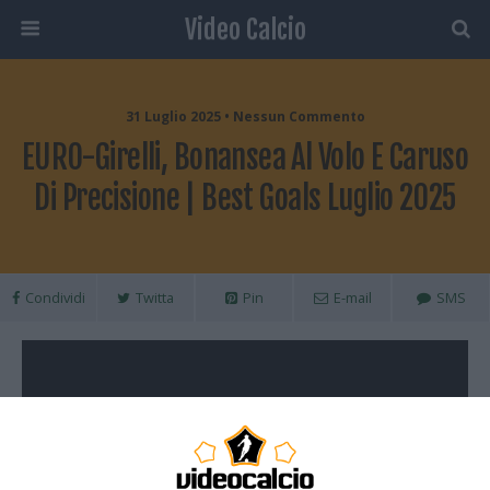
Video Calcio
31 Luglio 2025 • Nessun Commento
EURO-Girelli, Bonansea Al Volo E Caruso
Di Precisione | Best Goals Luglio 2025
Condividi
Twitta
Pin
E-mail
SMS