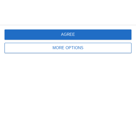
L’Inter È Pronta Ad Aprire
GUARDIOLA HA BISOGNO DI
Un Nuovo Ciclo Con Chivu,
UNA PAUSA: È UN UMANO
Dopo Aver Chiuso
L’esperienza Con Inzaghi.
AGREE
MORE OPTIONS
Lascia un commento
Il tuo indirizzo email non sarà pubblicato.
I campi
obbligatori sono contrassegnati
*
Commento
*