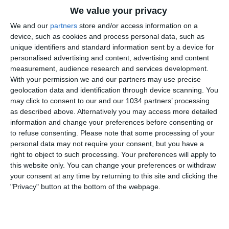
We value your privacy
We and our
partners
store and/or access information on a
device, such as cookies and process personal data, such as
unique identifiers and standard information sent by a device for
personalised advertising and content, advertising and content
measurement, audience research and services development.
Rivivi i 4 Best Goals delle selezioni Azzurre messi a
With your permission we and our partners may use precise
geolocation data and identification through device scanning. You
segno nel mese di Luglio: protagoniste le Azzurre in
may click to consent to our and our 1034 partners’ processing
Svizzera, dalla doppietta di Girelli alle reti di Bonansea
as described above. Alternatively you may access more detailed
e Caruso I canali web ufficiali delle Nazionali Italiane di
information and change your preferences before consenting or
Calcio Sito: https://www.figc.it
to refuse consenting.
Please note that some processing of your
personal data may not require your consent, but you have a
Facebook: https://www.facebook.com/azzurrefigc
right to object to such processing. Your preferences will apply to
Instagram: https://instagram.com/azzurrefigc
this website only. You can change your preferences or withdraw
TikTok: https://www.tiktok.com/@nazionaledicalcio
your consent at any time by returning to this site and clicking the
X: https://twitter.com/azzurrefigc
"Privacy" button at the bottom of the webpage.
Related Posts
In loop
#Cernoia #Azzurre