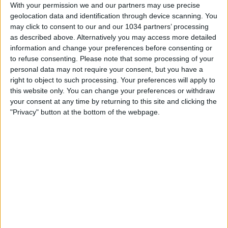
With your permission we and our partners may use precise
geolocation data and identification through device scanning. You
may click to consent to our and our 1034 partners’ processing
as described above. Alternatively you may access more detailed
information and change your preferences before consenting or
to refuse consenting.
Please note that some processing of your
Rivivi tutti i gol segnati dalle Azzurre all’Europeo in
personal data may not require your consent, but you have a
Svizzera I canali web ufficiali delle Nazionali Italiane di
right to object to such processing. Your preferences will apply to
Calcio Sito: https://www.figc.it
this website only. You can change your preferences or withdraw
Facebook: https://www.facebook.com/azzurrefigc
your consent at any time by returning to this site and clicking the
Instagram: https://instagram.com/azzurrefigc
"Privacy" button at the bottom of the webpage.
TikTok: https://www.tiktok.com/@nazionaledicalcio
X: https://twitter.com/azzurrefigc
Related Posts
5️⃣ gol, 5️⃣ volte Super Pippo 🎯 #Inzaghi #Azzurri
In loop 👀🎯⏮️ #Cernoia #Azzurre
Mancini: “Spero di vincere ancora e di restare a
lungo” | La presentazione del CT
🎙️ Le parole del Ct Roberto Mancini 🇮🇹 #Nazionale