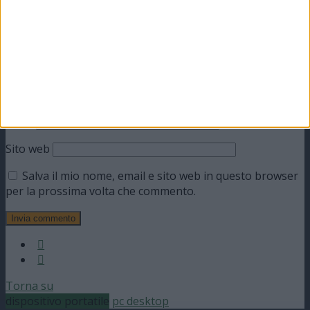
Nome
Email
Sito web
Salva il mio nome, email e sito web in questo browser
per la prossima volta che commento.
Torna su
dispositivo portatile
pc desktop