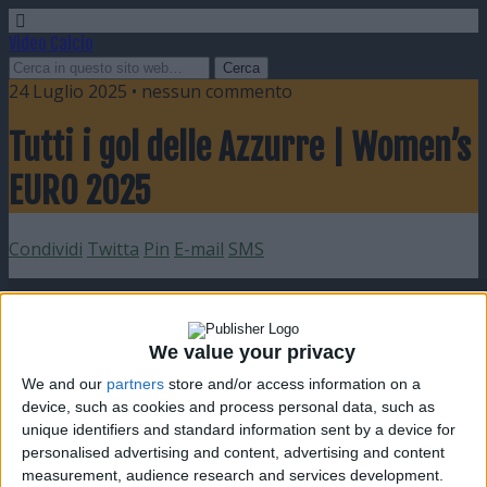
Video Calcio
24 Luglio 2025 • nessun commento
Tutti i gol delle Azzurre | Women’s
EURO 2025
Condividi
Twitta
Pin
E-mail
SMS
We value your privacy
We and our
partners
store and/or access information on a
device, such as cookies and process personal data, such as
unique identifiers and standard information sent by a device for
personalised advertising and content, advertising and content
measurement, audience research and services development.