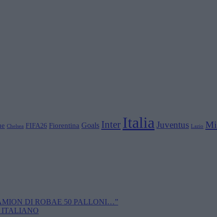
Italia
Inter
Mi
Juventus
Goals
ue
Fiorentina
FIFA26
Chelsea
Lazio
CAMION DI ROBAE 50 PALLONI…”
 ITALIANO