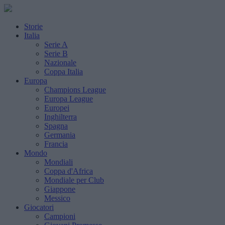
Storie
Italia
Serie A
Serie B
Nazionale
Coppa Italia
Europa
Champions League
Europa League
Europei
Inghilterra
Spagna
Germania
Francia
Mondo
Mondiali
Coppa d'Africa
Mondiale per Club
Giappone
Messico
Giocatori
Campioni