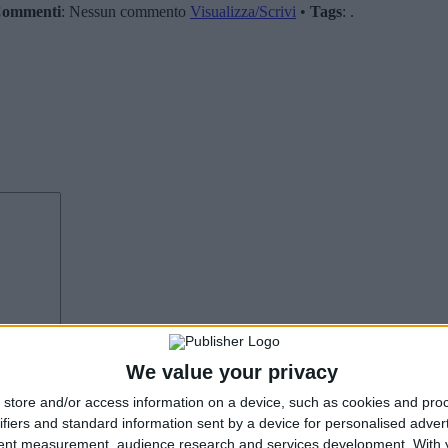
ommenti
: Nessun commento
Visualizza/Scrivi
•
Tags
: .
We value your privacy
store and/or access information on a device, such as cookies and pro
ifiers and standard information sent by a device for personalised adver
tent measurement, audience research and services development.
With 