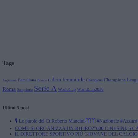
Tags
calcio femminile
Champions Leag
Barcellona
Champions
Brasile
Argentina
Serie A
Roma
WorldCup
WorldCup2026
Sampdoria
Ultimi 5 post
🎙️ Le parole del Ct Roberto Mancini 🇮🇹 #Nazionale #Azzurri
COME SI ORGANIZZA UN RITIRO?”600 CINESINI, 5 
IL DIRETTORE SPORTIVO PIÙ GIOVANE DEL CALCIO