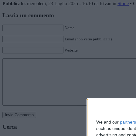
Pubblicato
: mercoledì, 23 Luglio 2025 - 16:10 da Istvan in
Storie
•
C
Lascia un commento
Nome
Email (non verrà pubblicata)
Website
We and our
partners
Cerca
such as unique ident
advertising and con