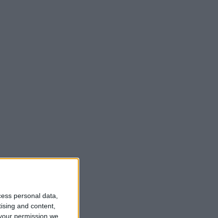
cess personal data,
tising and content,
your permission we