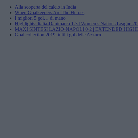
Alla scoperta del calcio in India
When Goalkeepers Are The Heroes
I migliori 5 gol… di mano
Highlights: Italia-Danimarca 1-3 | Women’s Nations League 2
MAXI SINTESI LAZIO-NAPOLI 0-2 | EXTENDED HIGH
Goal collection 2019: tutti i gol delle Azzurre