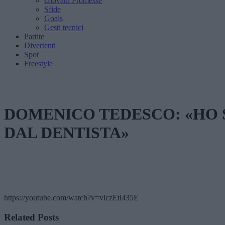
Giovani Promesse
Sfide
Goals
Gesti tecnici
Partite
Divertenti
Spot
Freestyle
DOMENICO TEDESCO: «HO 
DAL DENTISTA»
https://youtube.com/watch?v=vlczEtl435E
Related Posts