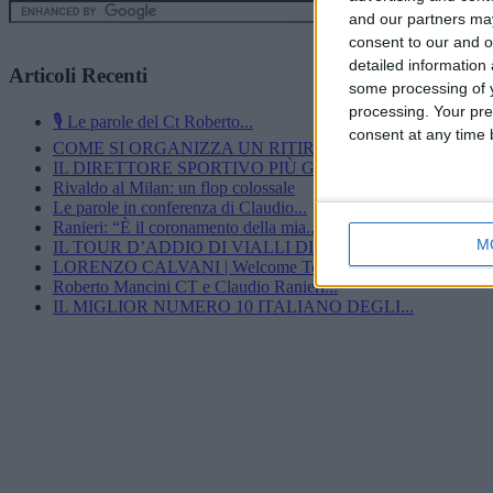
and our partners may
consent to our and o
detailed information
Articoli Recenti
some processing of y
processing. Your pre
🎙️ Le parole del Ct Roberto...
consent at any time b
COME SI ORGANIZZA UN RITIRO?”600 CINESINI,...
IL DIRETTORE SPORTIVO PIÙ GIOVANE DEL...
Rivaldo al Milan: un flop colossale
Le parole in conferenza di Claudio...
Ranieri: “È il coronamento della mia...
M
IL TOUR D’ADDIO DI VIALLI DIMOSTRA...
LORENZO CALVANI | Welcome To AC...
Roberto Mancini CT e Claudio Ranieri...
IL MIGLIOR NUMERO 10 ITALIANO DEGLI...