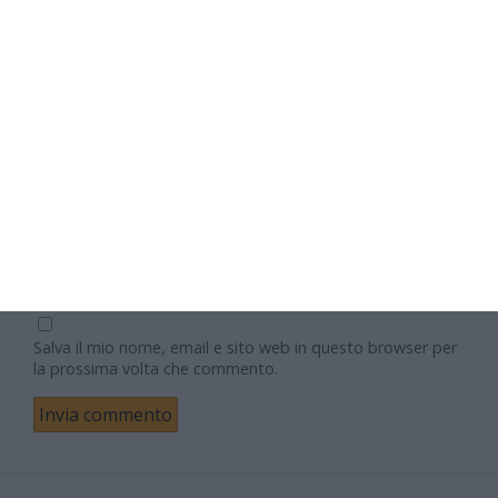
Nome
Email
Sito web
Salva il mio nome, email e sito web in questo browser per
la prossima volta che commento.