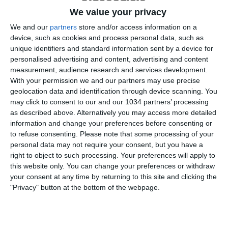
We value your privacy
We and our
partners
store and/or access information on a
device, such as cookies and process personal data, such as
unique identifiers and standard information sent by a device for
personalised advertising and content, advertising and content
measurement, audience research and services development.
Le dichiarazioni delle Azzurre al termine della vittoria
With your permission we and our partners may use precise
geolocation data and identification through device scanning. You
ai quarti contro la Norvegia a Ginevra, l'Italia di Soncin
may click to consent to our and our 1034 partners’ processing
stacca il pass per la semifinale degli Europei I canali
as described above. Alternatively you may access more detailed
web ufficiali delle Nazionali Italiane di Calcio Sito:
information and change your preferences before consenting or
https://www.figc.it
to refuse consenting.
Please note that some processing of your
personal data may not require your consent, but you have a
Facebook: https://www.facebook.com/azzurrefigc
right to object to such processing. Your preferences will apply to
Instagram: https://instagram.com/azzurrefigc
this website only. You can change your preferences or withdraw
TikTok: https://www.tiktok.com/@nazionaledicalcio
your consent at any time by returning to this site and clicking the
X: https://twitter.com/azzurrefigc
"Privacy" button at the bottom of the webpage.
Related Posts
In loop
#Cernoia #Azzurre