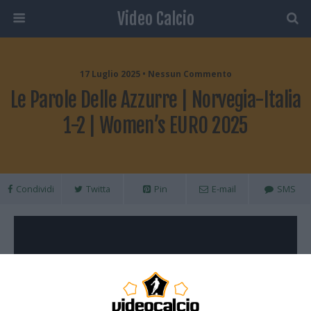
Video Calcio
17 Luglio 2025 • Nessun Commento
Le Parole Delle Azzurre | Norvegia-Italia
1-2 | Women’s EURO 2025
Condividi
Twitta
Pin
E-mail
SMS