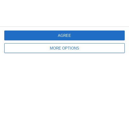
SINNER NON È COME NOI
PIOLI: «LA DURATA DEL
PER QUELLO VIENE
CONTRATTO RAPPRESENTA
CRITICATO
LE MIE AMBIZIONI: IN 3 ANNI
VOGLIAMO VINCERE UN
TROFEO»
AGREE
MORE OPTIONS
Lascia un commento
Il tuo indirizzo email non sarà pubblicato.
I campi
obbligatori sono contrassegnati
*
Commento
*