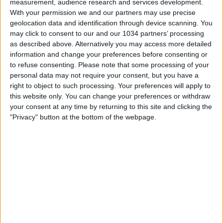
measurement, audience research and services development.
With your permission we and our partners may use precise
geolocation data and identification through device scanning. You
may click to consent to our and our 1034 partners’ processing
as described above. Alternatively you may access more detailed
information and change your preferences before consenting or
to refuse consenting.
Please note that some processing of your
personal data may not require your consent, but you have a
Le Azzurre hanno raggiunto Berna, città che ospiterà
right to object to such processing. Your preferences will apply to
domani il terzo match in programma della fase a gironi
this website only. You can change your preferences or withdraw
contro la Spagna (ore 21) I canali web ufficiali delle
your consent at any time by returning to this site and clicking the
Nazionali Italiane di Calcio Sito: https://www.figc.it
"Privacy" button at the bottom of the webpage.
Facebook: https://www.facebook.com/azzurrefigc
Instagram: https://instagram.com/azzurrefigc
TikTok: https://www.tiktok.com/@nazionaledicalcio
X: https://twitter.com/azzurrefigc
Related Posts
🎙️ Le parole del Ct Roberto Mancini 🇮🇹 #Nazionale
#Azzurri