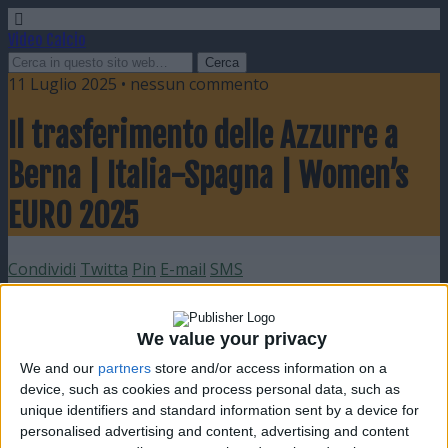
Video Calcio
11 Luglio 2025 • nessun commento
Il trasferimento delle Azzurre a
Berna | Italia-Spagna | Women’s
EURO 2025
Condividi
Twitta
Pin
E-mail
SMS
We value your privacy
We and our
partners
store and/or access information on a
device, such as cookies and process personal data, such as
unique identifiers and standard information sent by a device for
personalised advertising and content, advertising and content