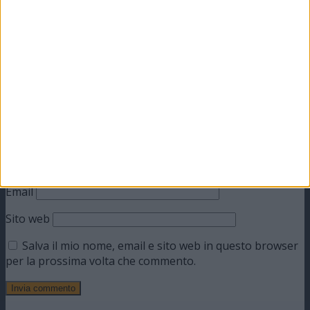
Il tuo indirizzo email non sarà pubblicato.
I campi
obbligatori sono contrassegnati
*
Commento
*
Nome
Email
Sito web
Salva il mio nome, email e sito web in questo browser
per la prossima volta che commento.