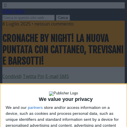
Video Calcio
8 Luglio 2025 • nessun commento
CRONACHE BY NIGHT! LA NUOVA
PUNTATA CON CATTANEO, TREVISANI
E BARSOTTI!
Condividi
Twitta
Pin
E-mail
SMS
We value your privacy
We and our
partners
store and/or access information on a
device, such as cookies and process personal data, such as
unique identifiers and standard information sent by a device for
personalised advertising and content, advertising and content