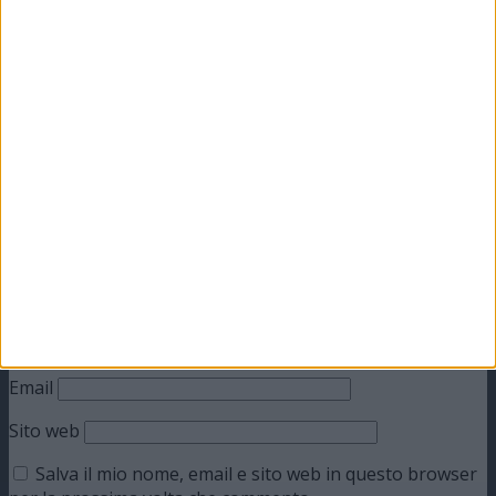
Lascia un commento
Il tuo indirizzo email non sarà pubblicato.
I campi
obbligatori sono contrassegnati
*
Commento
*
Nome
Email
Sito web
Salva il mio nome, email e sito web in questo browser