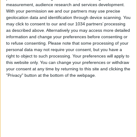
measurement, audience research and services development.
With your permission we and our partners may use precise
geolocation data and identification through device scanning. You
may click to consent to our and our 1034 partners’ processing
as described above. Alternatively you may access more detailed
information and change your preferences before consenting or
to refuse consenting.
Please note that some processing of your
personal data may not require your consent, but you have a
Vai su https://saily.com/cronache o usa il coupon
right to object to such processing. Your preferences will apply to
CRONACHE per il 15% di sconto sui GIGA di Saily!
this website only. You can change your preferences or withdraw
In giro per il mondo! Vuoi entrare a far parte del mondo
your consent at any time by returning to this site and clicking the
Cronache?
"Privacy" button at the bottom of the webpage.
Visita il sito https://www.cronacheacademy.it/ per tutte le
info dettagliate e prenota un colloquio con i nostri tutor
per saperne di più! "Cronache by night", il format estivo di
Cronache di spogliatoio: segui la tredicesima puntata con
Marco Cattaneo, Riccardo Trevisani, Giovanni Barsotti e
Samuele Ragusa. Temi caldi di giornata, possibilità di
interagire inviando messaggi vocali, quiz, e tutta la
competenza dei nostri talent per non lasciarvi soli
durante l'estate! Ogni lunedì, martedì e giovedì alle 22:45.