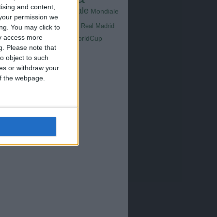
Goals
na
tising and content,
Milan
tus
Mondiale
Mondiale
Lazio
your permission we
Nazionale
poli
Real Madrid
ng. You may click to
Serie A
ay access more
WorldCup
Sampdoria
up2026
g.
Please note that
o object to such
ces or withdraw your
 of the webpage.