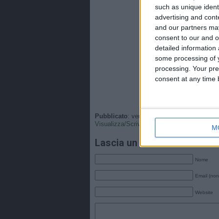
such as unique ident
advertising and con
and our partners may
consent to our and o
detailed information
some processing of y
processing. Your pre
consent at any time b
Pubblicato
: venerdì, 13 Giugno 2025 - 04:
Visualizza/Scrivi
•
Tags
: .
M
Lascia un commento
Nome
Email (non
Website