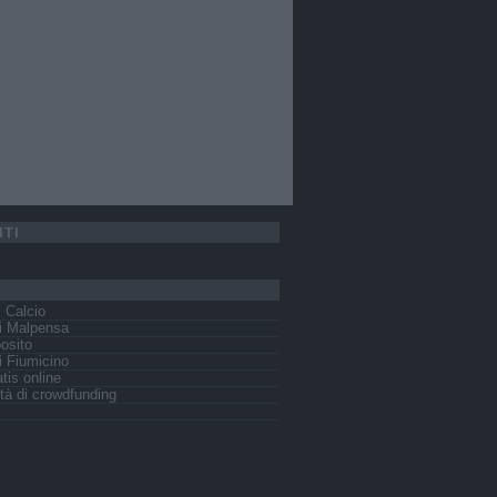
ITI
s Calcio
i Malpensa
osito
 Fiumicino
tis online
tà di crowdfunding