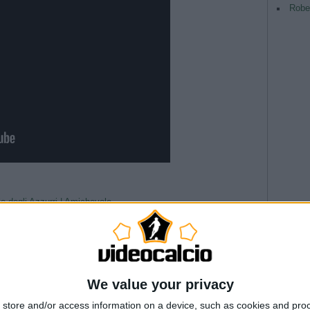
Rober
le degli Azzurri | Amichevole
O, BALZARETTI E FERRÈ: QUARTA PUNTATA!
ituania-Italia
 06/04/2012
-3 (15 novembre 2019
TAG
 | Amichevole
--- Pubblicità ---
Argentina
We value your privacy
Champio
store and/or access information on a device, such as cookies and pro