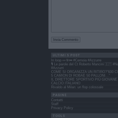
ULTIMI 5 POST
In loop 👀🎯⏮️ #Cernoia #Azzurre
🎙️ Le parole del Ct Roberto Mancini 🇮🇹 #N
#Azzurri
COME SI ORGANIZZA UN RITIRO?”600 CI
5 CAMION DI ROBAE 50 PALLONI…”
IL DIRETTORE SPORTIVO PIÙ GIOVANE
CALCIO ITALIANO
Rivaldo al Milan: un flop colossale
PAGINE
Contatti
Staff
Privacy Policy
TOOLS