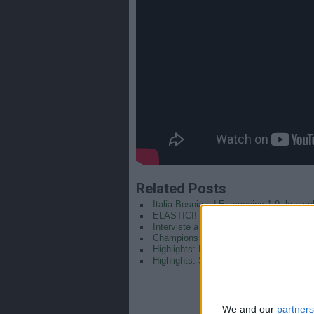
Related Posts
Italia-Bosnia ed Erzegovina 1-0: le paro
ELASTICI! CON PASTORE, CATTANE
Interviste a Mancini e Locatelli | Verso L
Champions League africana: partite del
Highlights: Bosnia Erzegovina-Italia 0
Highlights: Spagna-Italia 1-0 | Under 19
We and our
partners