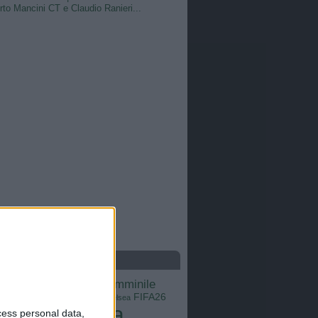
to Mancini CT e Claudio Ranieri...
S
calcio femminile
Barcellona
Brasile
Champions League
FIFA26
ns
Chelsea
Italia
cess personal data,
Inter