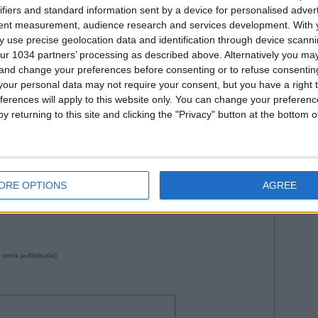
Fiorenti
ifiers and standard information sent by a device for personalised adver
Juven
tent measurement, audience research and services development.
With 
2026
Na
 use precise geolocation data and identification through device scanni
Roma
ur 1034 partners’ processing as described above. Alternatively you m
WorldC
 and change your preferences before consenting or to refuse consentin
our personal data may not require your consent, but you have a right t
ferences will apply to this website only. You can change your preferen
y returning to this site and clicking the "Privacy" button at the bottom
--- Pubblicità ---
47 da Istvan in
Storie
•
Commenti
: Nessun commento
ORE OPTIONS
AGREE
 verrà pubblicata)