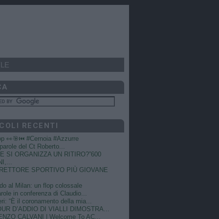
LE
CA
COLI RECENTI
op 👀🎯⏮️ #Cernoia #Azzurre
e parole del Ct Roberto...
 SI ORGANIZZA UN RITIRO?”600
I,...
DIRETTORE SPORTIVO PIÙ GIOVANE
do al Milan: un flop colossale
role in conferenza di Claudio...
ri: “È il coronamento della mia...
OUR D’ADDIO DI VIALLI DIMOSTRA...
NZO CALVANI | Welcome To AC...