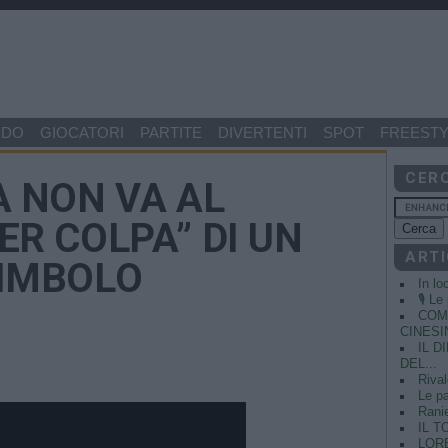
NDO
GIOCATORI
PARTITE
DIVERTENTI
SPOT
FREESTY
CER
A NON VA AL
ER COLPA” DI UN
ARTI
SIMBOLO
In lo
🎙️ L
COME
CINESIN
IL 
DEL...
Rival
Le pa
Ranie
IL T
LORE